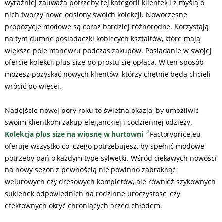
wyraźniej zauważa potrzeby tej kategorii klientek i z myślą o
nich tworzy nowe odsłony swoich kolekcji. Nowoczesne
propozycje modowe są coraz bardziej różnorodne. Korzystają
na tym dumne posiadaczki kobiecych kształtów, które mają
większe pole manewru podczas zakupów. Posiadanie w swojej
ofercie kolekcji plus size po prostu się opłaca. W ten sposób
możesz pozyskać nowych klientów, którzy chętnie będą chcieli
wrócić po więcej.
Nadejście nowej pory roku to świetna okazja, by umożliwić
swoim klientkom zakup eleganckiej i codziennej odzieży.
Kolekcja plus size na wiosnę w hurtowni
Factoryprice.eu
oferuje wszystko co, czego potrzebujesz, by spełnić modowe
potrzeby pań o każdym type sylwetki. Wśród ciekawych nowości
na nowy sezon z pewnością nie powinno zabraknąć
welurowych czy dresowych kompletów, ale również szykownych
sukienek odpowiednich na rodzinne uroczystości czy
efektownych okryć chroniących przed chłodem.