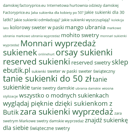
damskiej factoryprice.eu
Internetowa hurtownia odzieży damskiej
Jakie sukienki dla 30
Factoryprice.eu
Jaka sukienka dla kobiety po 50?
latki?
Jakie sukienki odmładzają?
Jakie sukienki wyszczuplają?
kolekcja
mango ubrania
kolorowy sweter w paski
lato
markowe
mohito swetry
ubrania
markowe ubrania wyprzedaż
monnari sukienki
Monnari wyprzedaż
wyprzedaż
sukienek
orsay sukienki
onlinehurt
reserved sukienki
sklep
reserved swetry
ebutik.pl
sweter w paski
sweter świąteczny
sukienki
tanie sukienki do 50 zł
tanie
sukienkie
tanie swetry damskie
wiosna
ubrania damskie
wszystko o modnych sukienkach
stylizacje
wyglądaj pięknie dzięki sukienkom z
zara sukienki wyprzedaż
Butik
zara
znajdź sukienkę
swetrym Markowe swetry damskie wyprzedaż
dla siebie
świąteczne swetry