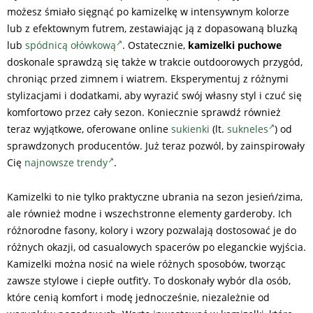
możesz śmiało sięgnąć po kamizelkę w intensywnym kolorze
lub z efektownym futrem, zestawiając ją z dopasowaną bluzką
lub
spódnicą ołówkową
. Ostatecznie,
kamizelki puchowe
doskonale sprawdzą się także w trakcie outdoorowych przygód,
chroniąc przed zimnem i wiatrem. Eksperymentuj z różnymi
stylizacjami i dodatkami, aby wyrazić swój własny styl i czuć się
komfortowo przez cały sezon. Koniecznie sprawdź również
teraz wyjątkowe, oferowane online
sukienki
(lt.
sukneles
) od
sprawdzonych producentów. Już teraz pozwól, by zainspirowały
Cię
najnowsze trendy
.
Kamizelki to nie tylko praktyczne ubrania na sezon jesień/zima,
ale również modne i wszechstronne elementy garderoby. Ich
różnorodne fasony, kolory i wzory pozwalają dostosować je do
różnych okazji, od casualowych spacerów po eleganckie wyjścia.
Kamizelki można nosić na wiele różnych sposobów, tworząc
zawsze stylowe i ciepłe outfit’y. To doskonały wybór dla osób,
które cenią komfort i modę jednocześnie, niezależnie od