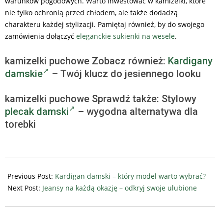
warunków pogodowych. Warto inwestować w kamizelki, które
nie tylko ochronią przed chłodem, ale także dodadzą
charakteru każdej stylizacji. Pamiętaj również, by do swojego
zamówienia dołączyć
eleganckie sukienki na wesele
.
kamizelki puchowe Zobacz również:
Kardigany
damskie
– Twój klucz do jesiennego looku
kamizelki puchowe Sprawdź także: Stylowy
plecak damski
– wygodna alternatywa dla
torebki
2023-
10-
Previous Post:
Kardigan damski – który model warto wybrać?
06
Next Post:
Jeansy na każdą okazję – odkryj swoje ulubione