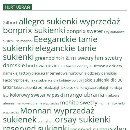
HURT UBRAŃ
allegro sukienki wyprzedaż
24hurt
bonprix sukienki
bonprix sweter
Czy kolorowe
Eeeganckie tanie
sukienki są modne?
sukienki
eleganckie tanie
sukienki
hm swetry
h & m swetry
greenpoint
damskie
hurtowa odziez
Hurtownia odzieży
hurtownia odzieży
damskiej factoryprice.eu
Internetowa hurtownia odzieży damskiej
Jakie sukienki dla 30
Factoryprice.eu
Jaka sukienka dla kobiety po 50?
latki?
Jakie sukienki odmładzają?
Jakie sukienki wyszczuplają?
kolekcja
mango ubrania
kolorowy sweter w paski
lato
markowe
mohito swetry
ubrania
markowe ubrania wyprzedaż
monnari sukienki
Monnari wyprzedaż
wyprzedaż
sukienek
orsay sukienki
onlinehurt
reserved sukienki
sklep
reserved swetry