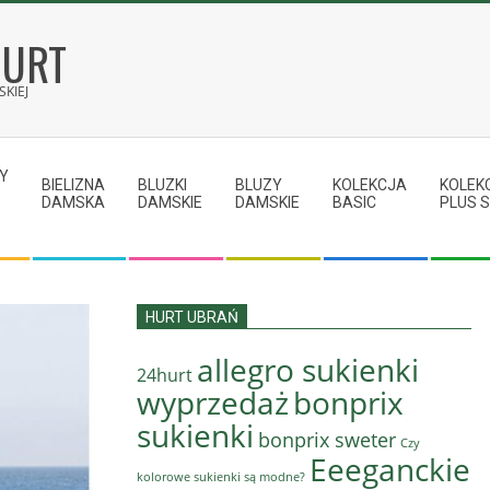
HURT
KIEJ
Y
BIELIZNA
BLUZKI
BLUZY
KOLEKCJA
KOLEK
DAMSKA
DAMSKIE
DAMSKIE
BASIC
PLUS S
HURT UBRAŃ
allegro sukienki
24hurt
wyprzedaż
bonprix
sukienki
bonprix sweter
Czy
Eeeganckie
kolorowe sukienki są modne?