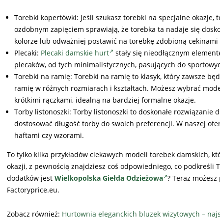
Torebki kopertówki: Jeśli szukasz torebki na specjalne okazje
ozdobnym zapięciem sprawiają, że torebka ta nadaje się dosk
kolorze lub odważniej postawić na torebkę zdobioną cekinami 
Plecaki:
Plecaki damskie hurt
stały się nieodłącznym elemente
plecaków, od tych minimalistycznych, pasujących do sportowych
Torebki na ramię: Torebki na ramię to klasyk, który zawsze b
ramię w różnych rozmiarach i kształtach. Możesz wybrać model
krótkimi rączkami, idealną na bardziej formalne okazje.
Torby listonoszki: Torby listonoszki to doskonałe rozwiązanie
dostosować długość torby do swoich preferencji. W naszej ofer
haftami czy wzorami.
To tylko kilka przykładów ciekawych modeli torebek damskich, kt
okazji, z pewnością znajdziesz coś odpowiedniego, co podkreśli
dodatków jest
Wielkopolska Giełda Odzieżowa
? Teraz możesz 
Factoryprice.eu.
Zobacz również:
Hurtownia eleganckich bluzek wizytowych – naj