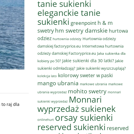
tanie sukienki
eleganckie tanie
sukienki
h & m
greenpoint
hm swetry damskie
swetry
hurtowa
odziez
Hurtownia odzieży
hurtownia odzieży
damskiej factoryprice.eu
Internetowa hurtownia
odzieży damskiej Factoryprice.eu
Jaka sukienka dla
Jakie sukienki dla 30 latki?
Jakie
kobiety po 50?
sukienki odmładzają?
Jakie sukienki wyszczuplają?
kolorowy sweter w paski
kolekcja lato
mango ubrania
markowe ubrania
markowe
mohito swetry
ubrania wyprzedaż
monnari
Monnari
sukienki wyprzedaż
h
to raj dla
wyprzedaż sukienek
orsay sukienki
onlinehurt
reserved sukienki
reserved