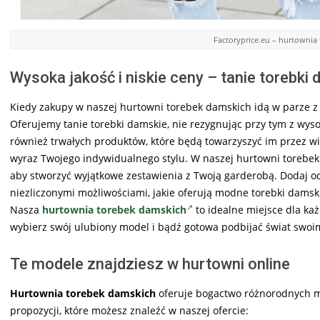
Factoryprice.eu – hurtowni
Wysoka jakość i niskie ceny – tanie torebki
Kiedy zakupy w naszej hurtowni torebek damskich idą w parze z 
Oferujemy tanie torebki damskie, nie rezygnując przy tym z wysok
również trwałych produktów, które będą towarzyszyć im przez wie
wyraz Twojego indywidualnego stylu. W naszej hurtowni torebe
aby stworzyć wyjątkowe zestawienia z Twoją garderobą. Dodaj odr
niezliczonymi możliwościami, jakie oferują modne torebki damsk
Nasza
hurtownia torebek damskich
to idealne miejsce dla każ
wybierz swój ulubiony model i bądź gotowa podbijać świat swo
Te modele znajdziesz w hurtowni online
Hurtownia torebek damskich
oferuje bogactwo różnorodnych mo
propozycji, które możesz znaleźć w naszej ofercie: