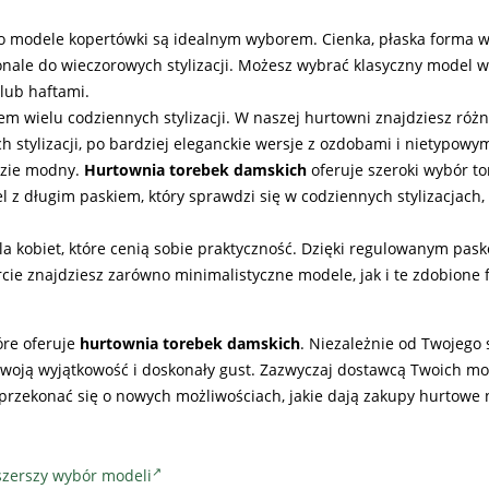
, to modele kopertówki są idealnym wyborem. Cienka, płaska forma 
onale do wieczorowych stylizacji. Możesz wybrać klasyczny model
lub haftami.
m wielu codziennych stylizacji. W naszej hurtowni znajdziesz róż
 stylizacji, po bardziej eleganckie wersje z ozdobami i nietypowy
ędzie modny.
Hurtownia torebek damskich
oferuje szeroki wybór t
 z długim paskiem, który sprawdzi się w codziennych stylizacjach, 
 dla kobiet, które cenią sobie praktyczność. Dzięki regulowanym pa
cie znajdziesz zarówno minimalistyczne modele, jak i te zdobione 
óre oferuje
hurtownia torebek damskich
. Niezależnie od Twojego 
 Twoją wyjątkowość i doskonały gust. Zazwyczaj dostawcą Twoich m
przekonać się o nowych możliwościach, jakie dają zakupy hurtowe 
szerszy wybór modeli