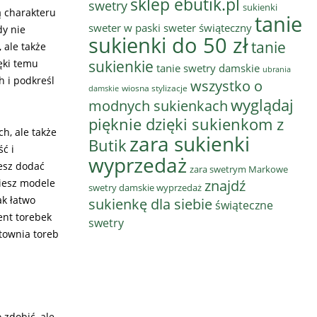
sklep ebutik.pl
swetry
sukienki
ą charakteru
tanie
sweter w paski
sweter świąteczny
dy nie
sukienki do 50 zł
tanie
 ale także
sukienkie
ęki temu
tanie swetry damskie
ubrania
 i podkreśl
wszystko o
wiosna stylizacje
damskie
wyglądaj
modnych sukienkach
pięknie dzięki sukienkom z
h, ale także
zara sukienki
Butik
ć i
wyprzedaż
cesz dodać
zara swetrym Markowe
ziesz modele
znajdź
swetry damskie wyprzedaż
ak łatwo
sukienkę dla siebie
świąteczne
ent torebek
swetry
rtownia toreb
 zdobić, ale