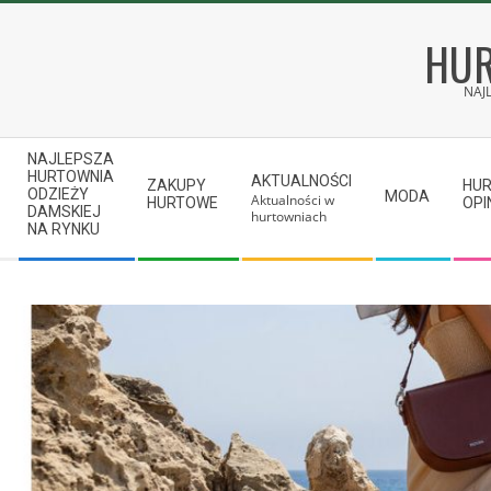
Skip
to
HUR
content
NAJ
Secondary
NAJLEPSZA
Navigation
HURTOWNIA
AKTUALNOŚCI
ZAKUPY
HU
ODZIEŻY
MODA
Aktualności w
Menu
HURTOWE
OPI
DAMSKIEJ
hurtowniach
NA RYNKU