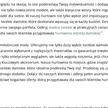
lędu na okazję, to one podkreślają Twoją indywidualność i dodaj
 nie tylko nowoczesne modele, ale także klasyczne wzory, które nig
el dla siebie. W naszej hurtowni nie tylko wybór jest imponujący,
 torebki damskie, które doskonale wpasują się w każdy budżet. Dzi
rnie swojego portfela. Odkryj
modne torebki
w atrakcyjnych cenach
e dla swoich klientów przygotowała
hurtownia odzieży damskiej
.
 miłośniczek mody. Oferujemy nie tylko duży wybór torebek damskic
arannie wykonane z najlepszych materiałów, co gwarantuje trwałoś
e tylko estetycznym wyglądem, ale także wygodą noszenia. Jeśli ch
są kluczowym akcesorium. Nasza hurtownia to miejsce, gdzie znajd
rebki damskie, które idealnie podkreślą Twój styl. Przekonaj się, j
iego dodatku. Dołącz do naszych klientek i odkryj pełen asortym
wdziwe bogactwo oferty, którą przygotowała dla swoich klientów hu
agę na torebki damskie. Te niewielkie akcesoria potrafią nie tylko