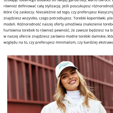
również definiować całą stylizację. Jeśli poszukujesz różnorodno
które Cię zaskoczy. Niezależnie od tego, czy preferujesz klasyc
znajdziesz wszystko, czego potrzebujesz. Torebki kopertówki, plec
modeli. Różnorodność naszej oferty umożliwia znalezienie torebe
hurtownia torebek to również pewność, że zawsze będziesz na b
w naszej ofercie znajdziesz zarówno modne torebki damskie, któr
względu na to, czy preferujesz minimalizm, czy bardziej ekstraw