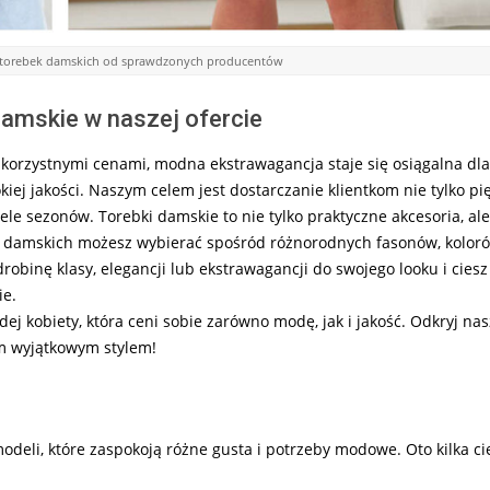
a torebek damskich od sprawdzonych producentów
 damskie w naszej ofercie
korzystnymi cenami, modna ekstrawagancja staje się osiągalna dla
iej jakości. Naszym celem jest dostarczanie klientkom nie tylko pi
le sezonów. Torebki damskie to nie tylko praktyczne akcesoria, al
k damskich możesz wybierać spośród różnorodnych fasonów, koloró
obinę klasy, elegancji lub ekstrawagancji do swojego looku i ciesz
ie.
dej kobiety, która ceni sobie zarówno modę, jak i jakość. Odkryj nas
im wyjątkowym stylem!
deli, które zaspokoją różne gusta i potrzeby modowe. Oto kilka c