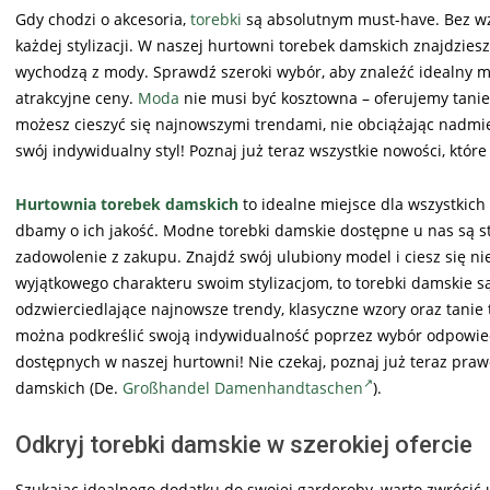
Gdy chodzi o akcesoria,
torebki
są absolutnym must-have. Bez wzg
każdej stylizacji. W naszej hurtowni torebek damskich znajdziesz
wychodzą z mody. Sprawdź szeroki wybór, aby znaleźć idealny mod
atrakcyjne ceny.
Moda
nie musi być kosztowna – oferujemy tanie
możesz cieszyć się najnowszymi trendami, nie obciążając nadmie
swój indywidualny styl! Poznaj już teraz wszystkie nowości, któr
Hurtownia torebek damskich
to idealne miejsce dla wszystkich
dbamy o ich jakość. Modne torebki damskie dostępne u nas są st
zadowolenie z zakupu. Znajdź swój ulubiony model i ciesz się ni
wyjątkowego charakteru swoim stylizacjom, to torebki damskie 
odzwierciedlające najnowsze trendy, klasyczne wzory oraz tanie to
można podkreślić swoją indywidualność poprzez wybór odpowiedn
dostępnych w naszej hurtowni! Nie czekaj, poznaj już teraz pra
damskich (De.
Großhandel Damenhandtaschen
).
Odkryj torebki damskie w szerokiej ofercie
Szukając idealnego dodatku do swojej garderoby, warto zwrócić uw