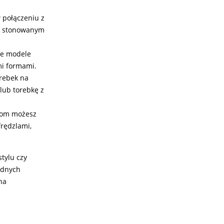
w połączeniu z
 w stonowanym
ne modele
mi formami.
orebek na
lub torebkę z
skom możesz
frędzlami,
stylu czy
odnych
na