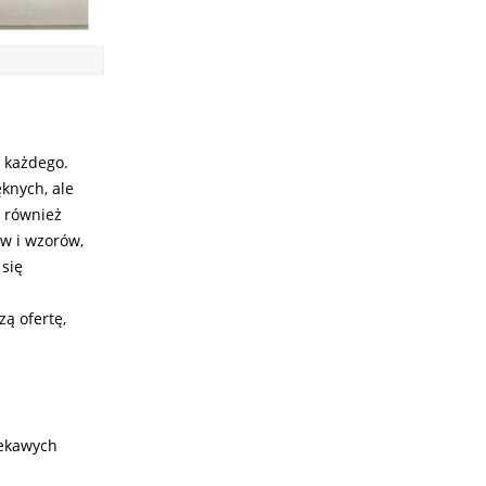
 każdego.
ęknych, ale
e również
w i wzorów,
 się
zą ofertę,
iekawych