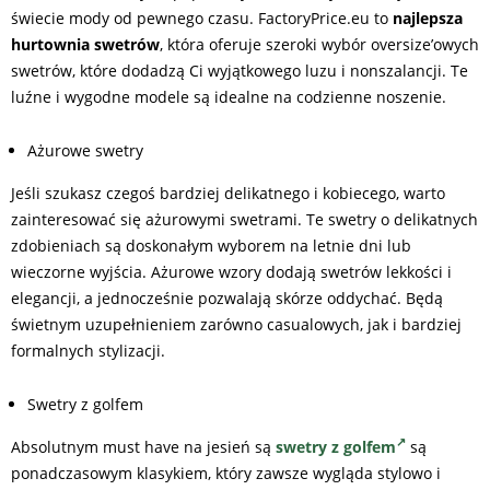
świecie mody od pewnego czasu. FactoryPrice.eu to
najlepsza
hurtownia swetrów
, która oferuje szeroki wybór oversize’owych
swetrów, które dodadzą Ci wyjątkowego luzu i nonszalancji. Te
luźne i wygodne modele są idealne na codzienne noszenie.
Ażurowe swetry
Jeśli szukasz czegoś bardziej delikatnego i kobiecego, warto
zainteresować się ażurowymi swetrami. Te swetry o delikatnych
zdobieniach są doskonałym wyborem na letnie dni lub
wieczorne wyjścia. Ażurowe wzory dodają swetrów lekkości i
elegancji, a jednocześnie pozwalają skórze oddychać. Będą
świetnym uzupełnieniem zarówno casualowych, jak i bardziej
formalnych stylizacji.
Swetry z golfem
Absolutnym must have na jesień są
swetry z golfem
są
ponadczasowym klasykiem, który zawsze wygląda stylowo i