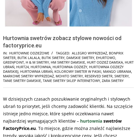
Hurtownia swetrów zobacz stylowe nowości od
factoryprice.eu
IN:
HURTOWNIE ODZIEŻOWE
TAGGED:
ALLEGRO WYPRZEDAŻ
,
BONPRIX
SWETER
,
BUTIK LALALA
,
BUTIK SWETRY
,
DAMSKIE SWETRY
,
EHURTOWO
,
GREENPOINT
,
H & M SWETRY
,
HM SWETRY DAMSKIE
,
HURT ODZIEŻ DAMSKA
,
HURT
UBRAŃ
,
HURT24
,
HURTOWNIA
,
HURTOWNIA ODZIEŻY
,
HURTOWNIA ODZIEŻY
DAMSKIEJ
,
HURTOWNIA UBRAŃ
,
KOLOROWY SWETER W PASKI
,
MANGO UBRANIA
,
MARKOWE SWETRY WYPRZEDAŻ
,
MOHITO SWETRY
,
RESERVED SWETR
,
SWETERY
,
TANIE SWETRY DAMSKIE
,
TANIE SWETRY SKLEP INTERNETOWY
,
ZARA SWETRY
W dzisiejszych czasach poszukiwanie oryginalnych i stylowych
ubrań to priorytet, jeśli chcemy zadowolić klientki. Na szczęście
istnieje jedno miejsce, które spełni oczekiwania nawet
najbardziej wymagających klientów –
hurtownia
swetrów
FactoryPrice.eu
. To miejsce, gdzie można znaleźć najświeższe
trendy, wysoką jakość i konkurencyjne ceny. Jeśli chcesz