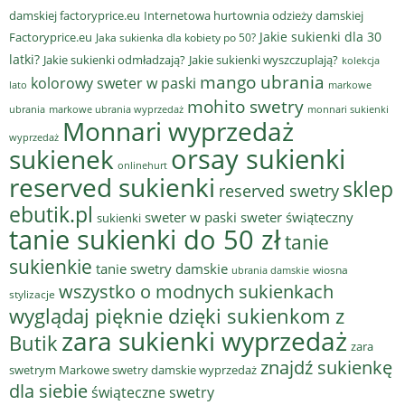
damskiej factoryprice.eu
Internetowa hurtownia odzieży damskiej
Jakie sukienki dla 30
Factoryprice.eu
Jaka sukienka dla kobiety po 50?
latki?
Jakie sukienki odmładzają?
Jakie sukienki wyszczuplają?
kolekcja
mango ubrania
kolorowy sweter w paski
lato
markowe
mohito swetry
ubrania
markowe ubrania wyprzedaż
monnari sukienki
Monnari wyprzedaż
wyprzedaż
sukienek
orsay sukienki
onlinehurt
reserved sukienki
sklep
reserved swetry
ebutik.pl
sweter w paski
sweter świąteczny
sukienki
tanie sukienki do 50 zł
tanie
sukienkie
tanie swetry damskie
wiosna
ubrania damskie
wszystko o modnych sukienkach
stylizacje
wyglądaj pięknie dzięki sukienkom z
zara sukienki wyprzedaż
Butik
zara
znajdź sukienkę
swetrym Markowe swetry damskie wyprzedaż
dla siebie
świąteczne swetry