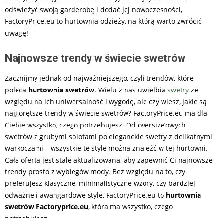
odświeżyć swoją garderobę i dodać jej nowoczesności,
FactoryPrice.eu to
hurtownia odzieży
, na którą warto zwrócić
uwagę!
Najnowsze trendy w świecie swetrów
Zacznijmy jednak od najważniejszego, czyli trendów, które
poleca
hurtownia swetrów
. Wielu z nas uwielbia
swetry
ze
względu na ich uniwersalność i wygodę, ale czy wiesz, jakie są
najgorętsze trendy w świecie swetrów? FactoryPrice.eu ma dla
Ciebie wszystko, czego potrzebujesz. Od oversize’owych
swetrów z grubymi splotami po eleganckie swetry z delikatnymi
warkoczami – wszystkie te style można znaleźć w tej hurtowni.
Cała oferta jest stale aktualizowana, aby zapewnić Ci najnowsze
trendy prosto z wybiegów mody. Bez względu na to, czy
preferujesz klasyczne, minimalistyczne wzory, czy bardziej
odważne i awangardowe style, FactoryPrice.eu to
hurtownia
swetrów Factoryprice.eu
, która ma wszystko, czego