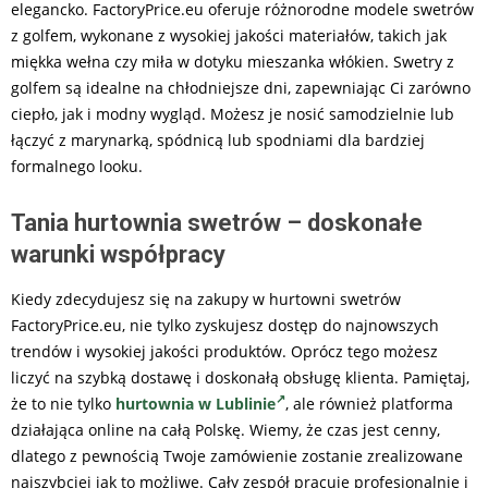
elegancko. FactoryPrice.eu oferuje różnorodne modele swetrów
z golfem, wykonane z wysokiej jakości materiałów, takich jak
miękka wełna czy miła w dotyku mieszanka włókien. Swetry z
golfem są idealne na chłodniejsze dni, zapewniając Ci zarówno
ciepło, jak i modny wygląd. Możesz je nosić samodzielnie lub
łączyć z marynarką, spódnicą lub spodniami dla bardziej
formalnego looku.
Tania hurtownia swetrów – doskonałe
warunki współpracy
Kiedy zdecydujesz się na zakupy w hurtowni swetrów
FactoryPrice.eu, nie tylko zyskujesz dostęp do najnowszych
trendów i wysokiej jakości produktów. Oprócz tego możesz
liczyć na szybką dostawę i doskonałą obsługę klienta. Pamiętaj,
że to nie tylko
hurtownia w Lublinie
, ale również platforma
działająca online na całą Polskę. Wiemy, że czas jest cenny,
dlatego z pewnością Twoje zamówienie zostanie zrealizowane
najszybciej jak to możliwe. Cały zespół pracuje profesjonalnie i