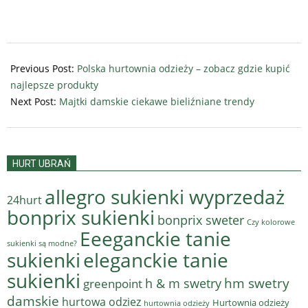
2026-
01-
Previous Post:
Polska hurtownia odzieży – zobacz gdzie kupić
28
najlepsze produkty
Next Post:
Majtki damskie ciekawe bieliźniane trendy
HURT UBRAŃ
allegro sukienki wyprzedaż
24hurt
bonprix sukienki
bonprix sweter
Czy kolorowe
Eeeganckie tanie
sukienki są modne?
sukienki
eleganckie tanie
sukienki
hm swetry
h & m swetry
greenpoint
damskie
hurtowa odziez
Hurtownia odzieży
hurtownia odzieży