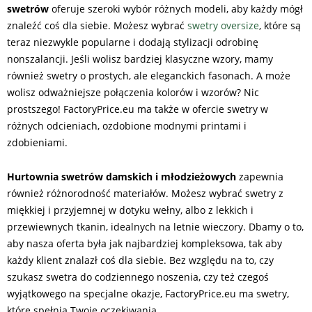
swetrów
oferuje szeroki wybór różnych modeli, aby każdy mógł
znaleźć coś dla siebie. Możesz wybrać
swetry oversize
, które są
teraz niezwykle popularne i dodają stylizacji odrobinę
nonszalancji. Jeśli wolisz bardziej klasyczne wzory, mamy
również swetry o prostych, ale eleganckich fasonach. A może
wolisz odważniejsze połączenia kolorów i wzorów? Nic
prostszego! FactoryPrice.eu ma także w ofercie swetry w
różnych odcieniach, ozdobione modnymi printami i
zdobieniami.
Hurtownia swetrów damskich i młodzieżowych
zapewnia
również różnorodność materiałów. Możesz wybrać swetry z
miękkiej i przyjemnej w dotyku wełny, albo z lekkich i
przewiewnych tkanin, idealnych na letnie wieczory. Dbamy o to,
aby nasza oferta była jak najbardziej kompleksowa, tak aby
każdy klient znalazł coś dla siebie. Bez względu na to, czy
szukasz swetra do codziennego noszenia, czy też czegoś
wyjątkowego na specjalne okazje, FactoryPrice.eu ma swetry,
które spełnią Twoje oczekiwania.