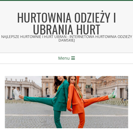
Skip
to
HURTOWNIA ODZIEŻY I
content
UBRANIA HURT
NAJLEPSZE HURTOWNIE I HURT UBRAŃ - INTERNETOWA HURTOWNIA ODZIEŻY
DAMSKIEJ
Secondary
Menu
Navigation
Menu