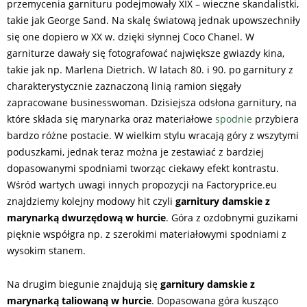
przemycenia garnituru podejmowały XIX – wieczne skandalistki,
takie jak George Sand. Na skalę światową jednak upowszechniły
się one dopiero w XX w. dzięki słynnej Coco Chanel. W
garniturze dawały się fotografować największe gwiazdy kina,
takie jak np. Marlena Dietrich. W latach 80. i 90. po garnitury z
charakterystycznie zaznaczoną linią ramion sięgały
zapracowane businesswoman. Dzisiejsza odsłona garnitury, na
które składa się marynarka oraz materiałowe
spodnie
przybiera
bardzo różne postacie. W wielkim stylu wracają góry z wszytymi
poduszkami, jednak teraz można je zestawiać z bardziej
dopasowanymi spodniami tworząc ciekawy efekt kontrastu.
Wśród wartych uwagi innych propozycji na Factoryprice.eu
znajdziemy kolejny modowy hit czyli
garnitury damskie z
marynarką dwurzędową w hurcie
. Góra z ozdobnymi guzikami
pięknie współgra np. z szerokimi materiałowymi spodniami z
wysokim stanem.
Na drugim biegunie znajdują się
garnitury damskie z
marynarką taliowaną w hurcie
. Dopasowana góra kusząco