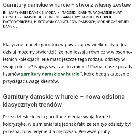
Garnitury damskie w hurcie – stwórz własny zestaw
IN:
MARYNARKI DAMSKIE
,
MODA
TAGGED:
GARNITURY DAMSKIE HURT
,
GARNITURY DAMSKIE HURT ONLINE
,
GARNITURY DAMSKIE W HURCIE
FACTORYPRICE.EU
,
HURTOWNIA GARNITURÓW DAMSKICH
,
MODNE GARNITURY
DAMSKIE
Klasyczne modele garniturów powracają w wielkim stylu! Już
dzisiaj możemy stwierdzić, że namieszają również w wiosenno-
letnich kolekcjach. Nie masz jeszcze tego rodzaju odzieży w
swojej ofercie? Najwyższy czas to zmienić! Poznaj nasze porady
i zamów
garnitury damskie w hurcie
, które będą skutecznie
przyciągać uwagę klientów.
Garnitury damskie w hurcie – nowa odsłona
klasycznych trendów
Przez dziesięciolecia garnitur zmieniał swoją formę i
kolorystykę. Nie zmieniał się jednak fakt, że ten typ odzieży był
przeznaczony jedynie dla mężczyzn. Pierwsze próby