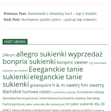
2023-
03-
Previous Post:
Ramoneski z ekoskóry hurt – top 5 modeli
17
Next Post:
Hurtownia spodni jeans – poznaj top nowości
HURT UBRAŃ
allegro sukienki wyprzedaż
24hurt
bonprix sukienki
bonprix sweter
Czy kolorowe
Eeeganckie tanie
sukienki są modne?
sukienki
eleganckie tanie
sukienki
hm swetry
h & m swetry
greenpoint
damskie
hurtowa odziez
Hurtownia odzieży
hurtownia odzieży
damskiej factoryprice.eu
Internetowa hurtownia odzieży damskiej
Jakie sukienki dla 30
Factoryprice.eu
Jaka sukienka dla kobiety po 50?
latki?
Jakie sukienki odmładzają?
Jakie sukienki wyszczuplają?
kolekcja