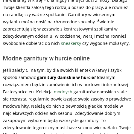
na warianty w kratę – ona nigdy nie wychodzi z mody. Dlatego
Twoje klientki założą tego rodzaju odzież do pracy, ale również
na randkę czy ważne spotkanie. Garnitury w wiosennym
wydaniu można nosić na różnorodne sposoby. Świetnie
zaprezentują się w zestawie z kontrastowymi szpilkami w
zdecydowanym odcieniu. W codziennej wersji można również
swobodnie dobierać do nich
sneakersy
czy wygodne mokasyny.
Modne garnitury w hurcie online
Jeśli zależy Ci na tym, by dla swoich klientek w łatwy i szybki
sposób zamówić
garnitury damskie w hurcie
? Idealnym
rozwiązaniem będzie zamówienie ich w hurtowni internetowej
Factoryprice.eu. Kolekcja
modnych
garniturów damskich stale
się rozrasta, regularnie powiększając swoje zasoby o prawdziwe
modowe hity. Należą do nich z pewnością gładkie modele w
najciekawszych odcieniach sezonu. Zdecydowanie dobrym
zakupowym wyborem będą wzorzyste garnitury. To
zdecydowanie tegoroczny must-have sezonu wiosna/lato. Twoje