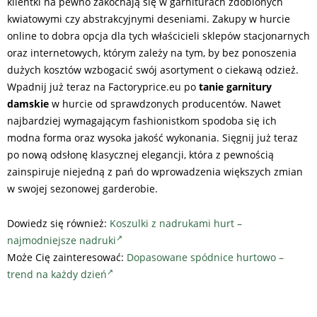
klientki na pewno zakochają się w garniturach zdobionych
kwiatowymi czy abstrakcyjnymi deseniami. Zakupy w hurcie
online to dobra opcja dla tych właścicieli sklepów stacjonarnych
oraz internetowych, którym zależy na tym, by bez ponoszenia
dużych kosztów wzbogacić swój asortyment o ciekawą odzież.
Wpadnij już teraz na Factoryprice.eu po
tanie garnitury
damskie
w hurcie od sprawdzonych producentów. Nawet
najbardziej wymagającym fashionistkom spodoba się ich
modna forma oraz wysoka jakość wykonania. Sięgnij już teraz
po nową odsłonę klasycznej elegancji, która z pewnością
zainspiruje niejedną z pań do wprowadzenia większych zmian
w swojej sezonowej garderobie.
Dowiedz się również:
Koszulki z nadrukami hurt –
najmodniejsze nadruki
Może Cię zainteresować:
Dopasowane spódnice hurtowo –
trend na każdy dzień