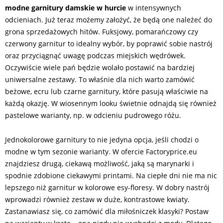
modne garnitury damskie w hurcie
w intensywnych
odcieniach. Już teraz możemy założyć, że będą one należeć do
grona sprzedażowych hitów. Fuksjowy, pomarańczowy czy
czerwony garnitur to idealny wybór, by poprawić sobie nastrój
oraz przyciągnąć uwagę podczas miejskich wędrówek.
Oczywiście wiele pań będzie wolało postawić na bardziej
uniwersalne zestawy. To właśnie dla nich warto zamówić
beżowe, ecru lub czarne garnitury, które pasują właściwie na
każdą okazję. W wiosennym looku świetnie odnajdą się również
pastelowe warianty, np. w odcieniu pudrowego różu.
Jednokolorowe garnitury to nie jedyna opcja, jeśli chodzi o
modne w tym sezonie warianty. W ofercie Factoryprice.eu
znajdziesz drugą, ciekawą możliwość, jaką są marynarki i
spodnie zdobione ciekawymi printami. Na ciepłe dni nie ma nic
lepszego niż garnitur w kolorowe esy-floresy. W dobry nastrój
wprowadzi również zestaw w duże, kontrastowe kwiaty.
Zastanawiasz się, co zamówić dla miłośniczek klasyki? Postaw