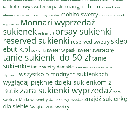
mango ubrania
kolorowy sweter w paski
lato
markowe
mohito swetry
ubrania
markowe ubrania wyprzedaż
monnari sukienki
Monnari wyprzedaż
wyprzedaż
sukienek
orsay sukienki
onlinehurt
reserved sukienki
sklep
reserved swetry
ebutik.pl
sweter w paski
sweter świąteczny
sukienki
tanie sukienki do 50 zł
tanie
sukienkie
tanie swetry damskie
wiosna
ubrania damskie
wszystko o modnych sukienkach
stylizacje
wyglądaj pięknie dzięki sukienkom z
zara sukienki wyprzedaż
Butik
zara
znajdź sukienkę
swetrym Markowe swetry damskie wyprzedaż
dla siebie
świąteczne swetry