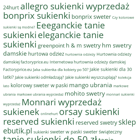
allegro sukienki wyprzedaż
24hurt
bonprix sukienki
bonprix sweter
Czy kolorowe
Eeeganckie tanie
sukienki są modne?
sukienki
eleganckie tanie
sukienki
hm swetry
h & m swetry
greenpoint
damskie
hurtowa odziez
Hurtownia odzieży
hurtownia odzieży
damskiej factoryprice.eu
Internetowa hurtownia odzieży damskiej
Jakie sukienki dla 30
Factoryprice.eu
Jaka sukienka dla kobiety po 50?
latki?
Jakie sukienki odmładzają?
Jakie sukienki wyszczuplają?
kolekcja
mango ubrania
kolorowy sweter w paski
lato
markowe
mohito swetry
ubrania
markowe ubrania wyprzedaż
monnari sukienki
Monnari wyprzedaż
wyprzedaż
sukienek
orsay sukienki
onlinehurt
reserved sukienki
sklep
reserved swetry
ebutik.pl
sweter w paski
sweter świąteczny
sukienki
tanie sukienki do 50 zł