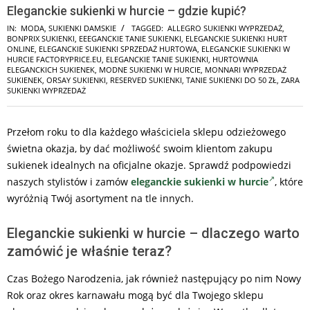
Eleganckie sukienki w hurcie – gdzie kupić?
IN:
MODA
,
SUKIENKI DAMSKIE
TAGGED:
ALLEGRO SUKIENKI WYPRZEDAŻ
,
BONPRIX SUKIENKI
,
EEEGANCKIE TANIE SUKIENKI
,
ELEGANCKIE SUKIENKI HURT
ONLINE
,
ELEGANCKIE SUKIENKI SPRZEDAŻ HURTOWA
,
ELEGANCKIE SUKIENKI W
HURCIE FACTORYPRICE.EU
,
ELEGANCKIE TANIE SUKIENKI
,
HURTOWNIA
ELEGANCKICH SUKIENEK
,
MODNE SUKIENKI W HURCIE
,
MONNARI WYPRZEDAŻ
SUKIENEK
,
ORSAY SUKIENKI
,
RESERVED SUKIENKI
,
TANIE SUKIENKI DO 50 ZŁ
,
ZARA
SUKIENKI WYPRZEDAŻ
Przełom roku to dla każdego właściciela sklepu odzieżowego
świetna okazja, by dać możliwość swoim klientom zakupu
sukienek idealnych na oficjalne okazje. Sprawdź podpowiedzi
naszych stylistów i zamów
eleganckie sukienki w hurcie
, które
wyróżnią Twój asortyment na tle innych.
Eleganckie sukienki w hurcie – dlaczego warto
zamówić je właśnie teraz?
Czas Bożego Narodzenia, jak również następujący po nim Nowy
Rok oraz okres karnawału mogą być dla Twojego sklepu