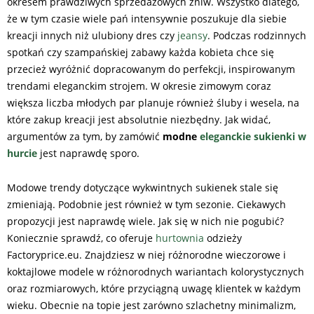
okresem prawdziwych sprzedażowych żniw. Wszystko dlatego,
że w tym czasie wiele pań intensywnie poszukuje dla siebie
kreacji innych niż ulubiony dres czy
jeansy
. Podczas rodzinnych
spotkań czy szampańskiej zabawy każda kobieta chce się
przecież wyróżnić dopracowanym do perfekcji, inspirowanym
trendami eleganckim strojem. W okresie zimowym coraz
większa liczba młodych par planuje również śluby i wesela, na
które zakup kreacji jest absolutnie niezbędny. Jak widać,
argumentów za tym, by zamówić
modne
eleganckie sukienki w
hurcie
jest naprawdę sporo.
Modowe trendy dotyczące wykwintnych sukienek stale się
zmieniają. Podobnie jest również w tym sezonie. Ciekawych
propozycji jest naprawdę wiele. Jak się w nich nie pogubić?
Koniecznie sprawdź, co oferuje
hurtownia
odzieży
Factoryprice.eu. Znajdziesz w niej różnorodne wieczorowe i
koktajlowe modele w różnorodnych wariantach kolorystycznych
oraz rozmiarowych, które przyciągną uwagę klientek w każdym
wieku. Obecnie na topie jest zarówno szlachetny minimalizm,