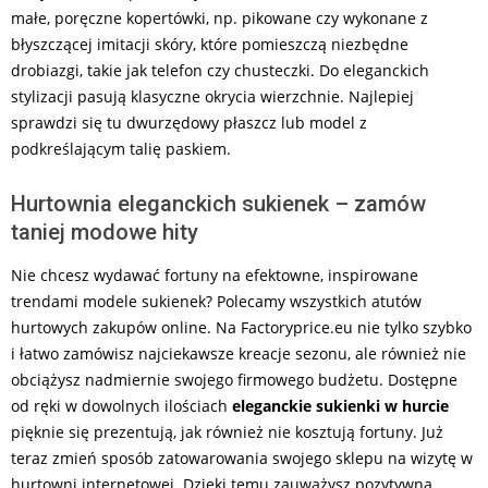
małe, poręczne kopertówki, np. pikowane czy wykonane z
błyszczącej imitacji skóry, które pomieszczą niezbędne
drobiazgi, takie jak telefon czy chusteczki. Do eleganckich
stylizacji pasują klasyczne okrycia wierzchnie. Najlepiej
sprawdzi się tu dwurzędowy płaszcz lub model z
podkreślającym talię paskiem.
Hurtownia eleganckich sukienek – zamów
taniej modowe hity
Nie chcesz wydawać fortuny na efektowne, inspirowane
trendami modele sukienek? Polecamy wszystkich atutów
hurtowych zakupów online. Na Factoryprice.eu nie tylko szybko
i łatwo zamówisz najciekawsze kreacje sezonu, ale również nie
obciążysz nadmiernie swojego firmowego budżetu. Dostępne
od ręki w dowolnych ilościach
eleganckie sukienki w hurcie
pięknie się prezentują, jak również nie kosztują fortuny. Już
teraz zmień sposób zatowarowania swojego sklepu na wizytę w
hurtowni internetowej. Dzięki temu zauważysz pozytywną