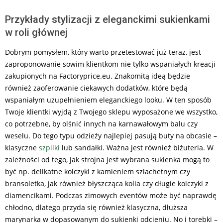
Przykłady stylizacji z eleganckimi sukienkami
w roli głównej
Dobrym pomysłem, który warto przetestować już teraz, jest
zaproponowanie sowim klientkom nie tylko wspaniałych kreacji
zakupionych na Factoryprice.eu. Znakomitą ideą będzie
również zaoferowanie ciekawych dodatków, które będą
wspaniałym uzupełnieniem eleganckiego looku. W ten sposób
Twoje klientki wyjdą z Twojego sklepu wyposażone we wszystko,
co potrzebne, by olśnić innych na karnawałowym balu czy
weselu. Do tego typu odzieży najlepiej pasują buty na obcasie –
klasyczne
szpilki
lub sandałki. Ważna jest również biżuteria. W
zależności od tego, jak strojna jest wybrana sukienka mogą to
być np. delikatne kolczyki z kamieniem szlachetnym czy
bransoletka, jak również błyszcząca kolia czy długie kolczyki z
diamencikami. Podczas zimowych eventów może być naprawdę
chłodno, dlatego przyda się również klasyczna, dłuższa
marynarka w dopasowanym do sukienki odcieniu. No i torebki –