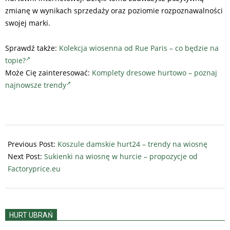
zmianę w wynikach sprzedaży oraz poziomie rozpoznawalności
swojej marki.
Sprawdź także:
Kolekcja wiosenna od Rue Paris – co będzie na
topie?
Może Cię zainteresować:
Komplety dresowe hurtowo – poznaj
najnowsze trendy
2022-
12-
Previous Post:
Koszule damskie hurt24 – trendy na wiosnę
27
Next Post:
Sukienki na wiosnę w hurcie – propozycje od
Factoryprice.eu
HURT UBRAŃ