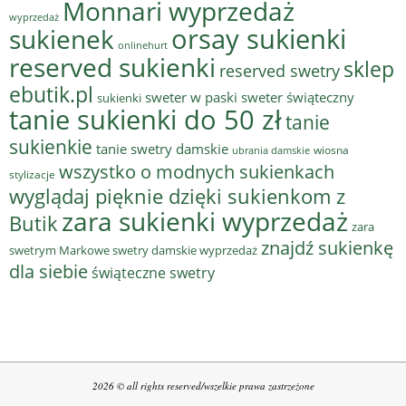
Monnari wyprzedaż
wyprzedaż
sukienek
orsay sukienki
onlinehurt
reserved sukienki
sklep
reserved swetry
ebutik.pl
sweter w paski
sweter świąteczny
sukienki
tanie sukienki do 50 zł
tanie
sukienkie
tanie swetry damskie
wiosna
ubrania damskie
wszystko o modnych sukienkach
stylizacje
wyglądaj pięknie dzięki sukienkom z
zara sukienki wyprzedaż
Butik
zara
znajdź sukienkę
swetrym Markowe swetry damskie wyprzedaż
dla siebie
świąteczne swetry
2026 © all rights reserved/wszelkie prawa zastrzeżone