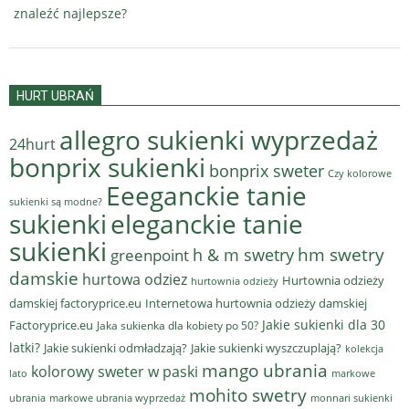
znaleźć najlepsze?
HURT UBRAŃ
allegro sukienki wyprzedaż
24hurt
bonprix sukienki
bonprix sweter
Czy kolorowe
Eeeganckie tanie
sukienki są modne?
sukienki
eleganckie tanie
sukienki
hm swetry
h & m swetry
greenpoint
damskie
hurtowa odziez
Hurtownia odzieży
hurtownia odzieży
damskiej factoryprice.eu
Internetowa hurtownia odzieży damskiej
Jakie sukienki dla 30
Factoryprice.eu
Jaka sukienka dla kobiety po 50?
latki?
Jakie sukienki odmładzają?
Jakie sukienki wyszczuplają?
kolekcja
mango ubrania
kolorowy sweter w paski
lato
markowe
mohito swetry
ubrania
markowe ubrania wyprzedaż
monnari sukienki