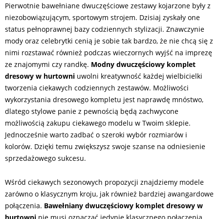
Pierwotnie bawełniane dwuczęściowe zestawy kojarzone były z
niezobowiązującym, sportowym strojem. Dzisiaj zyskały one
status pełnoprawnej bazy codziennych stylizacji. Znawczynie
mody oraz celebrytki cenią je sobie tak bardzo, że nie chcą się z
nimi rozstawać również podczas wieczornych wyjść na imprezę
ze znajomymi czy randkę.
Modny dwuczęściowy komplet
dresowy w hurtowni
uwolni kreatywność każdej wielbicielki
tworzenia ciekawych codziennych zestawów. Możliwości
wykorzystania dresowego kompletu jest naprawdę mnóstwo,
dlatego stylowe panie z pewnością będą zachwycone
możliwością zakupu ciekawego modelu w Twoim sklepie.
Jednocześnie warto zadbać o szeroki wybór rozmiarów i
kolorów. Dzięki temu zwiększysz swoje szanse na odniesienie
sprzedażowego sukcesu.
Wśród ciekawych sezonowych propozycji znajdziemy modele
zarówno o klasycznym kroju, jak również bardziej awangardowe
połączenia.
Bawełniany dwuczęściowy komplet dresowy w
hurtowni
nie musi oznaczać jedynie klasycznego połączenia