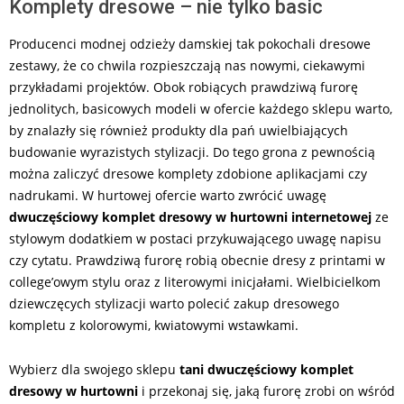
Komplety dresowe – nie tylko basic
Producenci modnej odzieży damskiej tak pokochali dresowe
zestawy, że co chwila rozpieszczają nas nowymi, ciekawymi
przykładami projektów. Obok robiących prawdziwą furorę
jednolitych, basicowych modeli w ofercie każdego sklepu warto,
by znalazły się również produkty dla pań uwielbiających
budowanie wyrazistych stylizacji. Do tego grona z pewnością
można zaliczyć dresowe komplety zdobione aplikacjami czy
nadrukami. W hurtowej ofercie warto zwrócić uwagę
dwuczęściowy komplet dresowy w hurtowni internetowej
ze
stylowym dodatkiem w postaci przykuwającego uwagę napisu
czy cytatu. Prawdziwą furorę robią obecnie dresy z printami w
college’owym stylu oraz z literowymi inicjałami. Wielbicielkom
dziewczęcych stylizacji warto polecić zakup dresowego
kompletu z kolorowymi, kwiatowymi wstawkami.
Wybierz dla swojego sklepu
tani dwuczęściowy komplet
dresowy w hurtowni
i przekonaj się, jaką furorę zrobi on wśród