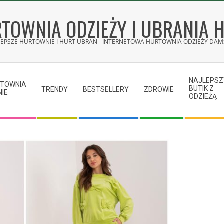
TOWNIA ODZIEŻY I UBRANIA 
LEPSZE HURTOWNIE I HURT UBRAŃ - INTERNETOWA HURTOWNIA ODZIEŻY DAMS
NAJLEPSZ
RTOWNIA
BUTIK Z
TRENDY
BESTSELLERY
ZDROWIE
NIE
ODZIEŻĄ