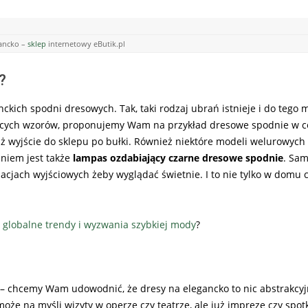
gancko –
sklep
internetowy eButik.pl
?
ckich spodni dresowych. Tak, taki rodzaj ubrań istnieje i do tego m
zęcych wzorów, proponujemy Wam na przykład dresowe spodnie w cęt
iż wyjście do sklepu po bułki. Również niektóre modeli welurowych
niem jest także
lampas ozdabiający czarne dresowe spodnie
. Sam
zacjach wyjściowych żeby wyglądać świetnie. I to nie tylko w domu 
a globalne trendy i wyzwania szybkiej mody
?
 – chcemy Wam udowodnić, że dresy na elegancko to nic abstrakcyj
że na myśli wizyty w operze czy teatrze, ale już imprezę czy spot