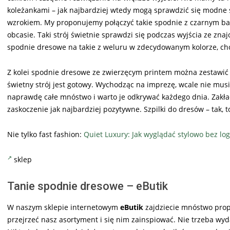
koleżankami – jak najbardziej wtedy mogą sprawdzić się modn
wzrokiem. My proponujemy połączyć takie spodnie z czarnym b
obcasie. Taki strój świetnie sprawdzi się podczas wyjścia ze zn
spodnie dresowe na takie z weluru w zdecydowanym kolorze, c
Z kolei spodnie dresowe ze zwierzęcym printem można zestawić 
świetny strój jest gotowy. Wychodząc na imprezę, wcale nie mus
naprawdę całe mnóstwo i warto je odkrywać każdego dnia. Zakład
zaskoczenie jak najbardziej pozytywne. Szpilki do dresów – tak, 
Nie tylko fast fashion:
Quiet Luxury: Jak wyglądać stylowo bez lo
sklep
Tanie spodnie dresowe – eButik
W naszym sklepie internetowym
eButik
zajdziecie mnóstwo propo
przejrzeć nasz asortyment i się nim zainspiować. Nie trzeba wyda