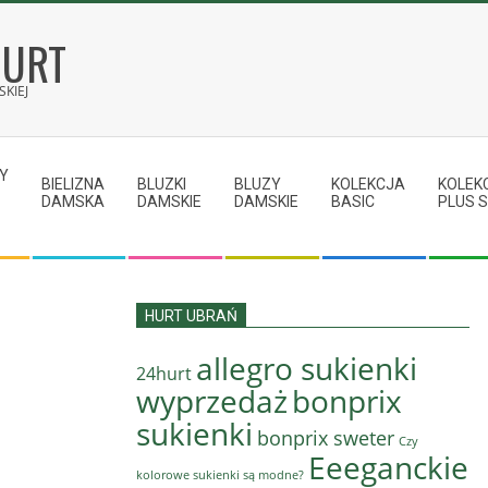
HURT
KIEJ
Y
BIELIZNA
BLUZKI
BLUZY
KOLEKCJA
KOLEK
DAMSKA
DAMSKIE
DAMSKIE
BASIC
PLUS S
HURT UBRAŃ
allegro sukienki
24hurt
wyprzedaż
bonprix
sukienki
bonprix sweter
Czy
Eeeganckie
kolorowe sukienki są modne?