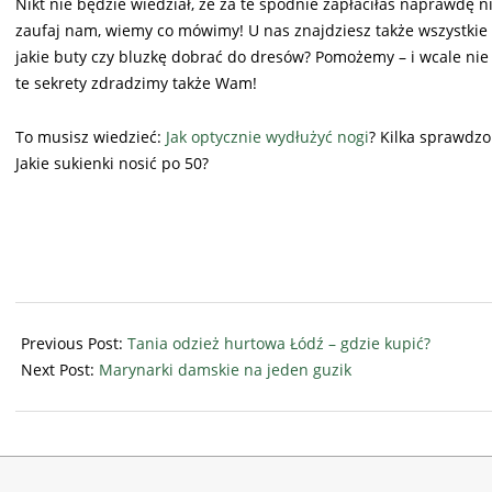
Nikt nie będzie wiedział, że za te spodnie zapłaciłaś naprawdę 
zaufaj nam, wiemy co mówimy! U nas znajdziesz także wszystkie 
jakie buty czy bluzkę dobrać do dresów? Pomożemy – i wcale nie 
te sekrety zdradzimy także Wam!
To musisz wiedzieć:
Jak optycznie wydłużyć nogi
? Kilka sprawdzon
Jakie sukienki nosić po 50?
2025-
07-
Previous Post:
Tania odzież hurtowa Łódź – gdzie kupić?
08
Next Post:
Marynarki damskie na jeden guzik