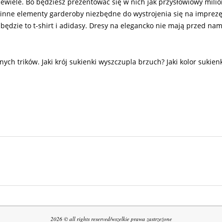
niewiele. Bo będziesz prezentować się w nich jak przysłowiowy mili
inne elementy garderoby niezbędne do wystrojenia się na imprezę.
będzie to t-shirt i adidasy. Dresy na elegancko nie mają przed nam
ych trików. Jaki krój sukienki wyszczupla brzuch? Jaki kolor sukienki
2026 © all rights reserved/wszelkie prawa zastrzeżone