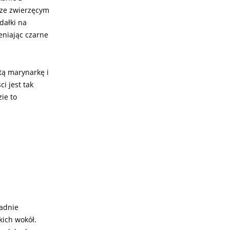
 ze zwierzęcym
dałki na
eniając czarne
itą marynarkę i
i jest tak
ie to
ładnie
kich wokół.