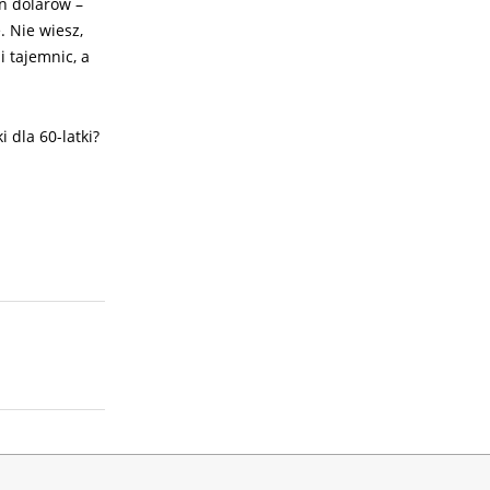
on dolarów –
 Nie wiesz,
i tajemnic, a
 dla 60-latki?