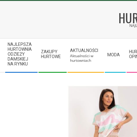
Skip
to
HUR
content
NAJ
Secondary
NAJLEPSZA
Navigation
HURTOWNIA
AKTUALNOŚCI
ZAKUPY
HU
ODZIEŻY
MODA
Aktualności w
Menu
HURTOWE
OPI
DAMSKIEJ
hurtowniach
NA RYNKU