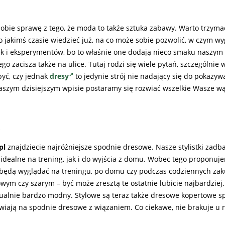
 sobie sprawę z tego, że moda to także sztuka zabawy. Warto trzym
 jakimś czasie wiedzieć już, na co może sobie pozwolić, w czym wy
ek i eksperymentów, bo to właśnie one dodają nieco smaku naszym 
 zacisza także na ulice. Tutaj rodzi się wiele pytań, szczególnie
yć, czy jednak
dresy
to jedynie strój nie nadający się do pokazyw
szym dzisiejszym wpisie postaramy się rozwiać wszelkie Wasze wą
pl
znajdziecie najróżniejsze spodnie dresowe. Nasze stylistki zadbał
idealne na trening, jak i do wyjścia z domu. Wobec tego proponu
e będą wyglądać na treningu, po domu czy podczas codziennych za
ym czy szarym – być może zresztą te ostatnie lubicie najbardziej.
ktualnie bardzo modny. Stylowe są teraz także dresowe kopertowe s
tawiają na spodnie dresowe z wiązaniem. Co ciekawe, nie brakuje u 