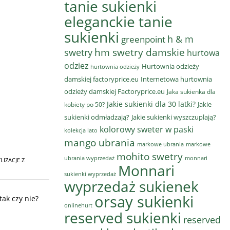
tanie sukienki
eleganckie tanie
sukienki
h & m
greenpoint
hm swetry damskie
swetry
hurtowa
odziez
Hurtownia odzieży
hurtownia odzieży
damskiej factoryprice.eu
Internetowa hurtownia
odzieży damskiej Factoryprice.eu
Jaka sukienka dla
Jakie sukienki dla 30 latki?
Jakie
kobiety po 50?
sukienki odmładzają?
Jakie sukienki wyszczuplają?
kolorowy sweter w paski
kolekcja lato
mango ubrania
markowe ubrania
markowe
mohito swetry
ubrania wyprzedaż
monnari
LIZACJE Z
Monnari
sukienki wyprzedaż
wyprzedaż sukienek
orsay sukienki
tak czy nie?
onlinehurt
reserved sukienki
reserved