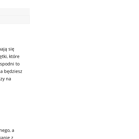
ają się
ki, które
 spodni to
a będziesz
czy na
nego, a
kanie z