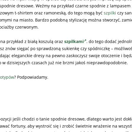
e spodnie dresowe. Weźmy na przykład czarne spodnie z lampasem
azowym t-shirtem oraz ramoneską, do tego mogą być
szpilki
czy san
ajomymi na miasto. Bardzo podobną stylizację można stworzyć, zami
hociażby czerwonym.
na przykład z białą koszulą oraz
szpilkami
. do tego dodać jednol
isz znów sięgać po sprawdzoną sukienkę czy spódniczkę – możliwośc
ając eleganckie dresy na pewno zaskoczysz swoje otoczenie i będz
to w dzisiejszych czasach już nie brzmi jakoś nieprawdopodobnie.
gotypów
? Podpowiadamy.
zycji jeśli chodzi o tanie spodnie dresowe, dlatego warto jest dok
wać fortuny, aby wystroić się i zrobić świetnie wrażenie na wszyst