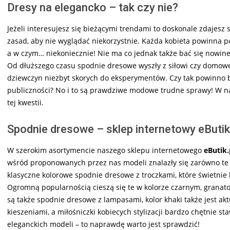
Dresy na elegancko – tak czy nie?
Jeżeli interesujesz się bieżącymi trendami to doskonale zdajesz
zasad, aby nie wyglądać niekorzystnie. Każda kobieta powinna po
a w czym… niekoniecznie! Nie ma co jednak także bać się nowin
Od dłuższego czasu spodnie dresowe wyszły z siłowi czy domowego
dziewczyn niezbyt skorych do eksperymentów. Czy tak powinno b
publiczności? No i to są prawdziwe modowe trudne sprawy! W na
tej kwestii.
Spodnie dresowe – sklep internetowy eButik
W szerokim asortymencie naszego sklepu internetowego
eButik.
wśród proponowanych przez nas modeli znalazły się zarówno te 
klasyczne kolorowe spodnie dresowe z troczkami, które świetni
Ogromną popularnością cieszą się te w kolorze czarnym, granatow
są także spodnie dresowe z lampasami, kolor khaki także jest a
kieszeniami, a miłośniczki kobiecych stylizacji bardzo chętnie s
eleganckich modeli – to naprawdę warto jest sprawdzić!