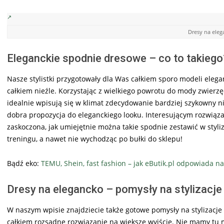
Dresy na ele
Eleganckie spodnie dresowe – co to takiego
Nasze stylistki przygotowały dla Was całkiem sporo modeli elegan
całkiem nieźle. Korzystając z wielkiego powrotu do mody zwier
idealnie wpisują się w klimat zdecydowanie bardziej szykowny n
dobra propozycja do eleganckiego looku. Interesującym rozwiąza
zaskoczona, jak umiejętnie można takie spodnie zestawić w styli
treningu, a nawet nie wychodząc po bułki do sklepu!
Bądź eko:
TEMU, Shein, fast fashion – jak eButik.pl odpowiada n
Dresy na elegancko – pomysły na stylizacje
W naszym wpisie znajdziecie także gotowe pomysły na stylizacje
całkiem rozsądne rozwiązanie na większe wyjście. Nie mamy tu mo