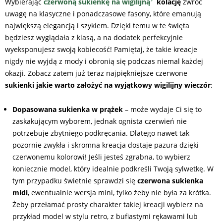
Wybierając
czerwoną sukienkę na wigilijną
kolację
zwróć
uwagę na klasyczne i ponadczasowe fasony, które emanują
największą elegancją i szykiem. Dzięki temu w te święta
będziesz wyglądała z klasą, a na dodatek perfekcyjnie
wyeksponujesz swoją kobiecość! Pamiętaj, że takie kreacje
nigdy nie wyjdą z mody i obronią się podczas niemal każdej
okazji. Zobacz zatem już teraz najpiękniejsze czerwone
sukienki jakie warto założyć na wyjątkowy wigilijny wieczór
:
Dopasowana sukienka w prążek
– może wydaje Ci się to
zaskakującym wyborem, jednak ognista czerwień nie
potrzebuje zbytniego podkręcania. Dlatego nawet tak
pozornie zwykła i skromna kreacja dostaje pazura dzięki
czerwonemu kolorowi! Jeśli jesteś zgrabna, to wybierz
koniecznie model, który idealnie podkreśli Twoją sylwetkę. W
tym przypadku świetnie sprawdzi się
czerwona sukienka
midi
, ewentualnie wersja mini, tylko żeby nie była za krótka.
Żeby przełamać prosty charakter takiej kreacji wybierz na
przykład model w stylu retro, z bufiastymi rękawami lub