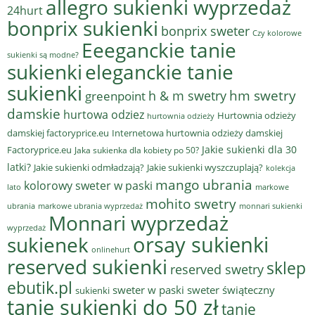
allegro sukienki wyprzedaż
24hurt
bonprix sukienki
bonprix sweter
Czy kolorowe
Eeeganckie tanie
sukienki są modne?
sukienki
eleganckie tanie
sukienki
hm swetry
h & m swetry
greenpoint
damskie
hurtowa odziez
Hurtownia odzieży
hurtownia odzieży
damskiej factoryprice.eu
Internetowa hurtownia odzieży damskiej
Jakie sukienki dla 30
Factoryprice.eu
Jaka sukienka dla kobiety po 50?
latki?
Jakie sukienki odmładzają?
Jakie sukienki wyszczuplają?
kolekcja
mango ubrania
kolorowy sweter w paski
lato
markowe
mohito swetry
ubrania
markowe ubrania wyprzedaż
monnari sukienki
Monnari wyprzedaż
wyprzedaż
sukienek
orsay sukienki
onlinehurt
reserved sukienki
sklep
reserved swetry
ebutik.pl
sweter w paski
sweter świąteczny
sukienki
tanie sukienki do 50 zł
tanie