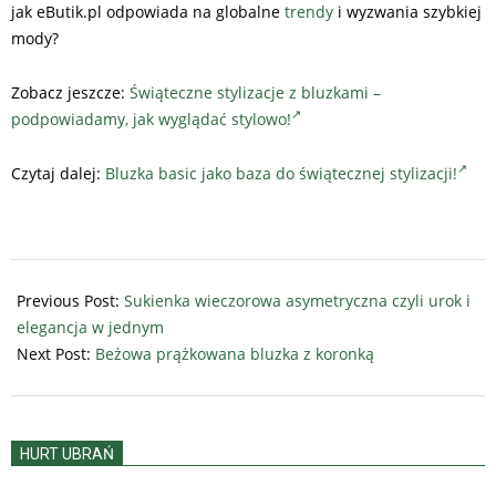
jak eButik.pl odpowiada na globalne
trendy
i wyzwania szybkiej
mody?
Zobacz jeszcze:
Świąteczne stylizacje z bluzkami –
podpowiadamy, jak wyglądać stylowo!
Czytaj dalej:
Bluzka basic jako baza do świątecznej stylizacji!
2025-
10-
Previous Post:
Sukienka wieczorowa asymetryczna czyli urok i
01
elegancja w jednym
Next Post:
Beżowa prążkowana bluzka z koronką
HURT UBRAŃ