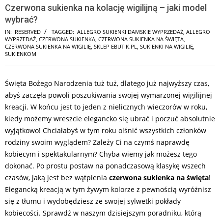
Czerwona sukienka na kolację wigilijną – jaki model
wybrać?
IN:
RESERVED
TAGGED:
ALLEGRO SUKIENKI DAMSKIE WYPRZEDAŻ
,
ALLEGRO
WYPRZEDAŻ
,
CZERWONA SUKIENKA
,
CZERWONA SUKIENKA NA ŚWIĘTA
,
CZERWONA SUKIENKA NA WIGILIĘ
,
SKLEP EBUTIK.PL
,
SUKIENKI NA WIGILIĘ
,
SUKIENKOM
Święta Bożego Narodzenia tuż tuż, dlatego już najwyższy czas,
abyś zaczęła powoli poszukiwania swojej wymarzonej wigilijnej
kreacji. W końcu jest to jeden z nielicznych wieczorów w roku,
kiedy możemy wreszcie elegancko się ubrać i poczuć absolutnie
wyjątkowo! Chciałabyś w tym roku olśnić wszystkich członków
rodziny swoim wyglądem? Zależy Ci na czymś naprawdę
kobiecym i spektakularnym? Chyba wiemy jak możesz tego
dokonać. Po prostu postaw na ponadczasową klasykę wszech
czasów, jaką jest bez wątpienia
czerwona sukienka na święta
!
Elegancką kreacją w tym żywym kolorze z pewnością wyróżnisz
się z tłumu i wydobędziesz ze swojej sylwetki pokłady
kobiecości. Sprawdź w naszym dzisiejszym poradniku, którą