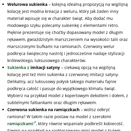
Welurowa sukienka
– kolejną idealną propozycją na wigilijną
kolację jest modna kreacja z weluru, który jak żaden inny
materiał wpisuje się w charakter świąt. Aby dodać mu
modowego szyku polecamy sukienkę z elementami retro.
Pięknie prezentuje się choćby dopasowany model z długim
rękawem, gwiaździstym marszczeniem na wysokości talii oraz
marszczonymi bufkami na ramionach. Czerwony welur
podkręca świąteczny nastrój i jednocześnie nadaje stylizacji
królewskiego, luksusowego charakterów.
Sukienka z
imitacji satyny
– ciekawą opcją na wigilijną
kolację jest też mini sukienka z czerwonej imitacji satyny.
Delikatny, acz luksusowy połysk takiego materiału fajnie
podkręca całość i pasuje do wyjątkowego klimatu świąt.
Wybierz na przykład model z kopertowym dekoltem i dołem, z
subtelnymi falbankami oraz długim rękawem.
Czerwona sukienka na ramiączkach
– wolisz odkryć
ramiona? W takim razie postaw na model z szerokimi
ramiączkami
, który równie wspaniale podkreśli kobiecość.
Sięgnij na przykład na rozkloszowany mini model z tiulem