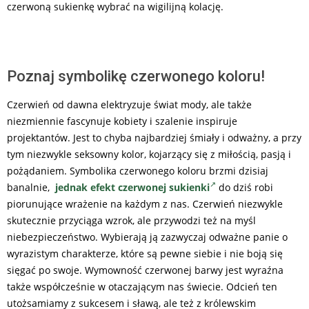
czerwoną sukienkę wybrać na wigilijną kolację.
Poznaj symbolikę czerwonego koloru!
Czerwień od dawna elektryzuje świat mody, ale także
niezmiennie fascynuje kobiety i szalenie inspiruje
projektantów. Jest to chyba najbardziej śmiały i odważny, a przy
tym niezwykle seksowny kolor, kojarzący się z miłością, pasją i
pożądaniem. Symbolika czerwonego koloru brzmi dzisiaj
banalnie,
jednak efekt czerwonej sukienki
do dziś robi
piorunujące wrażenie na każdym z nas. Czerwień niezwykle
skutecznie przyciąga wzrok, ale przywodzi też na myśl
niebezpieczeństwo. Wybierają ją zazwyczaj odważne panie o
wyrazistym charakterze, które są pewne siebie i nie boją się
sięgać po swoje. Wymowność czerwonej barwy jest wyraźna
także współcześnie w otaczającym nas świecie. Odcień ten
utożsamiamy z sukcesem i sławą, ale też z królewskim