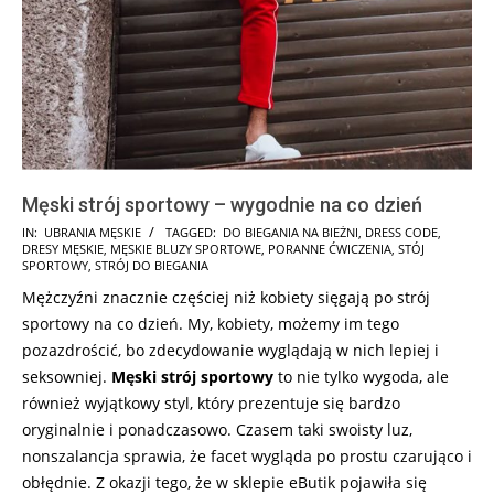
Męski strój sportowy – wygodnie na co dzień
2025-
IN:
UBRANIA MĘSKIE
TAGGED:
DO BIEGANIA NA BIEŻNI
,
DRESS CODE
,
DRESY MĘSKIE
,
MĘSKIE BLUZY SPORTOWE
,
PORANNE ĆWICZENIA
,
STÓJ
07-
SPORTOWY
,
STRÓJ DO BIEGANIA
18
Mężczyźni znacznie częściej niż kobiety sięgają po strój
sportowy na co dzień. My, kobiety, możemy im tego
pozazdrościć, bo zdecydowanie wyglądają w nich lepiej i
seksowniej.
Męski strój sportowy
to nie tylko wygoda, ale
również wyjątkowy styl, który prezentuje się bardzo
oryginalnie i ponadczasowo. Czasem taki swoisty luz,
nonszalancja sprawia, że facet wygląda po prostu czarująco i
obłędnie. Z okazji tego, że w sklepie eButik pojawiła się