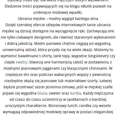
Śledzenie treści pojawiających się na blogu eButik pozwoli na
uniknięcie modowej wpadki.
Ubrania męskie – modny wygląd każdego dnia
Dzięki szerokiej ofercie sklepów internetowych tanie ubrania
męskie są dzisiaj dostępne na wyciągnięcie ręki. Zachwycają one
nie tylko ciekawym designem, ale również starannym wykonaniem
i dobrą jakością. Modni panowie chętnie sięgają po wygodną,
uniwersalną odzież, która przyda się na wiele okazji. Możemy tu
wymienić bawełniane t-shirty, tank topy, wygodne longsleeve’y czy
ciepłe
swetry
. Stworzą one harmonijną całość w zestawieniu z
modnymi jeansowymi joggerami czy klasycznymi chinosami. W
cieplejsze dni oraz podczas wakacyjnych wojaży z pewnością
niezbędne okażą się jeansowe lub materiałowe szorty. Łatwiej
będzie przetrwać sezon jesienno-zimowy, jeśli w męskiej szafie
pojawi się wygodna
bluza
, sweter oraz
kurtka
. Każdy mężczyzna
od czasu do czasu uczestniczy w spotkaniach o bardziej
uroczystym charakterze. Biznesowy lunch, randka czy wesele
wymagają odpowiedniej modowej oprawy w postaci eleganckiej