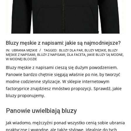
Bluzy męskie z napisami: jakie są najmodniejsze?
2025-
IN:
UBRANIA MĘSKIE
TAGGED:
BLUZY DLA PAR
,
BLUZY MĘSKIE
,
BLUZY
MĘSKIE Z NAPISAMI
,
BLUZY Z NAPISAMI
,
DLA FACETA
,
JAKIE BLUZY SĄ MODNE
,
07-
W MODNEJ BLOOZIE
22
Bluzy męskie z napisami cieszą się dużym powodzeniem.
Panowie bardzo chętnie sięgają właśnie po nie, by tworzyć
modne codzienne stylizacje. W sklepie internetowym
factoryprice znajdziesz mnóstwo propozycji. Sprawdź, jakie
bluzy proponujemy.
Panowie uwielbiają bluzy
Jak wiadomo, mężczyźni ponad wszystko cenią sobie ubrania
praktyczne i wygodne, ale także stylowe. Idealnie do tych