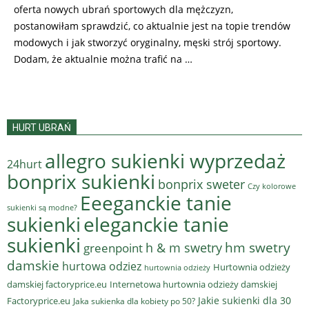
oferta nowych ubrań sportowych dla mężczyzn,
postanowiłam sprawdzić, co aktualnie jest na topie trendów
modowych i jak stworzyć oryginalny, męski strój sportowy.
Dodam, że aktualnie można trafić na …
HURT UBRAŃ
allegro sukienki wyprzedaż
24hurt
bonprix sukienki
bonprix sweter
Czy kolorowe
Eeeganckie tanie
sukienki są modne?
sukienki
eleganckie tanie
sukienki
hm swetry
h & m swetry
greenpoint
damskie
hurtowa odziez
Hurtownia odzieży
hurtownia odzieży
damskiej factoryprice.eu
Internetowa hurtownia odzieży damskiej
Jakie sukienki dla 30
Factoryprice.eu
Jaka sukienka dla kobiety po 50?