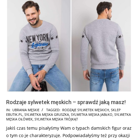
Rodzaje sylwetek męskich – sprawdź jaką masz!
2025-
IN:
UBRANIA MĘSKIE
TAGGED:
RODZAJE SYLWETEK MĘSKICH
,
SKLEP
EBUTIK.PL
,
SYLWETKA MĘSKA GRUSZKA
,
SYLWETKA MĘSKA JABŁKO
,
SYLWETKA
11-
MĘSKA OŁÓWEK
,
SYLWETKA MĘSKA TRÓJKĄT
17
Jakiś czas temu pisałyśmy Wam o typach damskich figur oraz
o tym co je charakteryzuje. Podpowiadałyśmy też przy okazji