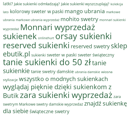
latki?
Jakie sukienki odmładzają?
Jakie sukienki wyszczuplają?
kolekcja
mango ubrania
kolorowy sweter w paski
lato
markowe
mohito swetry
ubrania
markowe ubrania wyprzedaż
monnari sukienki
Monnari wyprzedaż
wyprzedaż
sukienek
orsay sukienki
onlinehurt
reserved sukienki
sklep
reserved swetry
ebutik.pl
sweter w paski
sweter świąteczny
sukienki
tanie sukienki do 50 zł
tanie
sukienkie
tanie swetry damskie
wiosna
ubrania damskie
wszystko o modnych sukienkach
stylizacje
wyglądaj pięknie dzięki sukienkom z
zara sukienki wyprzedaż
Butik
zara
znajdź sukienkę
swetrym Markowe swetry damskie wyprzedaż
dla siebie
świąteczne swetry