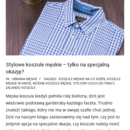
Stylowe koszule męskie – tylko na specjalną
okazję?
2025-
IN:
UBRANIA MĘSKIE
TAGGED:
KOSZULE MĘSKIE NA CO DZIEŃ
,
KOSZULE
MĘSKIE W KRATĘ
,
MODNE KOSZULE MĘSKIE
,
STYLOWY CIUCH DO PRACY
,
07-
ZALANDO KOSZULE
24
Męska koszula kiedyś pełniła rolę bielizny, dziś jest
właściwie podstawą garderoby każdego faceta. Trudno
znaleźć takiego, który nie ma w swojej szafie choć jednej.
Dziś na naszym blogu zastanowimy się nad tym, czy jest to
jedynie opcja na specjalne okazje, czy koszule należy nosić