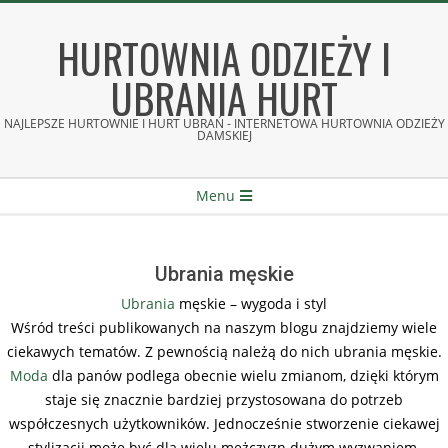
Skip
to
HURTOWNIA ODZIEŻY I
content
UBRANIA HURT
NAJLEPSZE HURTOWNIE I HURT UBRAŃ - INTERNETOWA HURTOWNIA ODZIEŻY
DAMSKIEJ
Secondary
Menu
Navigation
Menu
Ubrania męskie
Ubrania
męskie – wygoda i styl
Wśród treści publikowanych na naszym blogu znajdziemy wiele
ciekawych tematów. Z pewnością należą do nich ubrania męskie.
Moda
dla panów podlega obecnie wielu zmianom, dzięki którym
staje się znacznie bardziej przystosowana do potrzeb
współczesnych użytkowników. Jednocześnie stworzenie ciekawej
stylizacji może być dla wielu mężczyzn dużym wyzwaniem.