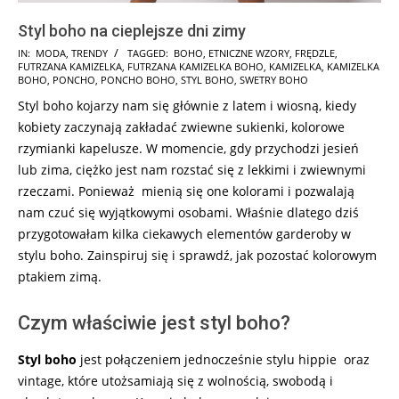
Styl boho na cieplejsze dni zimy
2018-
IN:
MODA
,
TRENDY
TAGGED:
BOHO
,
ETNICZNE WZORY
,
FRĘDZLE
,
FUTRZANA KAMIZELKA
,
FUTRZANA KAMIZELKA BOHO
,
KAMIZELKA
,
KAMIZELKA
01-
BOHO
,
PONCHO
,
PONCHO BOHO
,
STYL BOHO
,
SWETRY BOHO
11
Styl boho kojarzy nam się głównie z latem i wiosną, kiedy
kobiety zaczynają zakładać zwiewne sukienki, kolorowe
rzymianki kapelusze. W momencie, gdy przychodzi jesień
lub zima, ciężko jest nam rozstać się z lekkimi i zwiewnymi
rzeczami. Ponieważ mienią się one kolorami i pozwalają
nam czuć się wyjątkowymi osobami. Właśnie dlatego dziś
przygotowałam kilka ciekawych elementów garderoby w
stylu boho. Zainspiruj się i sprawdź, jak pozostać kolorowym
ptakiem zimą.
Czym właściwie jest styl boho?
Styl boho
jest połączeniem jednocześnie stylu hippie oraz
vintage, które utożsamiają się z wolnością, swobodą i