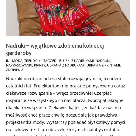
Nadruki – wyjątkowe zdobienia kobiecej
garderoby
2017-
IN:
MODA
,
TRENDY
TAGGED:
BLUZKI Z NADRUKAMI
,
NADRUKI
,
NAPRASOWANKI
,
PRINTY
,
UBRANIA Z NADRUKAMI
,
UBRANIA Z PRINTAMI
,
11-
ZDOBIENIA
18
Nadruki na ubraniach są stale rozwijającym się trendem
ostatnich lat. Projektantom nie brakuje pomysłów na coraz
ciekawsze rozwiązania – wręcz przeciwnie! Czerpiąc
inspiracje ze wszystkiego co nas otacza, tworzą atrakcyjne
dla oka rozwiązania. Ciekawostką jest, że każda z nas ma
możliwość choć przez chwilę poczuć się jak prawdziwa
projektantka mody. Wystarczy posiadać błyskotliwy pomysł
na ciekawy tekst lub obrazek, którym chciałabyś ozdobić