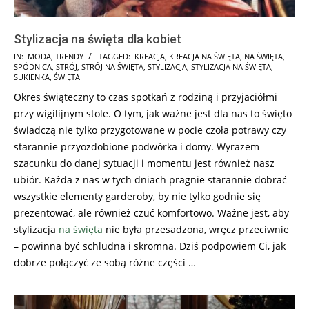
Stylizacja na święta dla kobiet
2017-
IN:
MODA
,
TRENDY
TAGGED:
KREACJA
,
KREACJA NA ŚWIĘTA
,
NA ŚWIĘTA
,
SPÓDNICA
,
STRÓJ
,
STRÓJ NA ŚWIĘTA
,
STYLIZACJA
,
STYLIZACJA NA ŚWIĘTA
,
11-
SUKIENKA
,
ŚWIĘTA
27
Okres świąteczny to czas spotkań z rodziną i przyjaciółmi
przy wigilijnym stole. O tym, jak ważne jest dla nas to święto
świadczą nie tylko przygotowane w pocie czoła potrawy czy
starannie przyozdobione podwórka i domy. Wyrazem
szacunku do danej sytuacji i momentu jest również nasz
ubiór. Każda z nas w tych dniach pragnie starannie dobrać
wszystkie elementy garderoby, by nie tylko godnie się
prezentować, ale również czuć komfortowo. Ważne jest, aby
stylizacja
na święta
nie była przesadzona, wręcz przeciwnie
– powinna być schludna i skromna. Dziś podpowiem Ci, jak
dobrze połączyć ze sobą różne części …