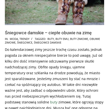
Śniegowce damskie – ciepłe obuwie na zimę
2017-
IN:
MODA
,
TRENDY
TAGGED:
BUTY
,
BUTY EMU
,
BUTY ZIMOWE
,
OBUWIE
ZIMOWE
,
ŚNIEGOWCE
,
ŚNIEGOWCE DAMSKIE
12-
Do kalendarzowej zimy jeszcze trochę czasu zostało, jednak
04
pogoda za oknem niespecjalnie bierze to pod uwagę. Już od
kilku dni dość intensywnie odczuwamy pierwsze skutki
nadchodzącej zimy. Obfite opady śniegu, ujemne
temperatury oraz szklanka na drodze powodują, że miasto
jest sparaliżowane. Jesteśmy zmuszeni by stać na mrozie i
czekać na spóźniający się autobus. W takie dni niezwykle
ważne jest, aby zadbać o odpowiedni ubiór, który ochroni
nas przed niebezpiecznym wychłodzeniem się. Tutaj
podstawę stanowią solidne
buty
zimowe, które ogrzeją stopy
w nawet najchłodniejsze dni. Muszą być one odporne na