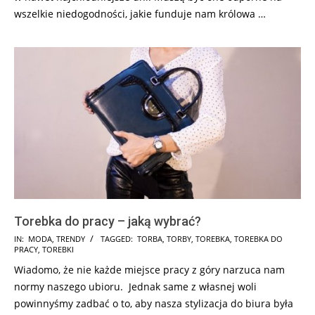
wszelkie niedogodności, jakie funduje nam królowa …
Torebka do pracy – jaką wybrać?
2017-
IN:
MODA
,
TRENDY
TAGGED:
TORBA
,
TORBY
,
TOREBKA
,
TOREBKA DO
PRACY
,
TOREBKI
12-
Wiadomo, że nie każde miejsce pracy z góry narzuca nam
04
normy naszego ubioru. Jednak same z własnej woli
powinnyśmy zadbać o to, aby nasza stylizacja do biura była