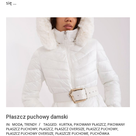
się …
Płaszcz puchowy damski
2017-
IN:
MODA
,
TRENDY
TAGGED:
KURTKA
,
PIKOWANY PŁASZCZ
,
PIKOWANY
PŁASZCZ PUCHOWY
,
PŁASZCZ
,
PŁASZCZ OVERSIZE
,
PŁASZCZ PUCHOWY
,
12-
PŁASZCZ PUCHOWY OVERSIZE
,
PŁASZCZE PUCHOWE
,
PUCHÓWKA