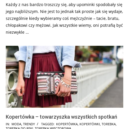
Każdy z nas bardzo troszczy się, aby upominki spodobały się
jego najbliższym. Nie jest to jednak tak proste jak się wydaje,
szczególnie kiedy wybieramy coś mężczyźnie – tacie, bratu,
chłopakowi czy mężowi. Jak wszystkie wiemy, oni potrafią być
niezwykle …
Kopertówka – towarzyszka wszystkich spotkań
2017-
IN:
MODA
,
TRENDY
TAGGED:
KOPERTÓWKA
,
KOPERTÓWKI
,
TOREBKA
,
TOREBKA DO RĘKI
,
TOREBKA WIECZOROWA