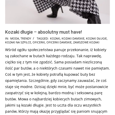
Kozaki długie – absolutny must have!
2018-
IN:
MODA
,
TRENDY
TAGGED:
KOZAKI
,
KOZAKI DAMSKIE
,
KOZAKI DŁUGIE
,
KOZAKI NA SZPILCE
,
OFICERKI
,
OFICERKI DAMSKIE
,
ZAMSZOWE KOZAKI
01-
Wśród ogółu społeczeństwa panuje przekonanie, iż kobiety
02
są zakochane w butach każdego rodzaju. Tak naprawdę,
ciężko się z tym nie zgodzić. Sama posiadam niezliczoną
ilość par butów, a o niektórych czasami nawet nie pamiętam.
Coś w tym jest, że kobiety potrafią kupować buty bez
opamiętania. Szczególnie, gdy zaczynamy zauważać, że coś
staje się modne. Dzisiaj dzięki mnie, być może postanowicie
zaopatrzyć się w kolejną, bardzo modną i seksowną parę
butów. Mowa o najbardziej kobiecych butach zimowych,
jakimi są kozaki długie. Jest to uczta dla oczu wszystkich
panów, którzy mają okazję przyglądać się paniom snującym