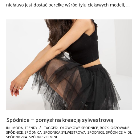
niełatwo jest dostać perełkę wśród tylu ciekawych modeli, …
Spódnice – pomysł na kreację sylwestrową
2017-
IN:
MODA
,
TRENDY
TAGGED:
OŁÓWKOWE SPÓDNICE
,
ROZKLOSZOWANE
SPÓDNICE
,
SPÓDNICA
,
SPÓDNICA SYLWESTROWA
,
SPÓDNICE
,
SPÓDNICE MIDI
,
12-
SPÓDNICZKA
,
SPÓDNICZKI MINI