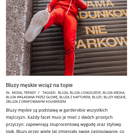
Bluzy męskie wciąż na topie
2017-
IN:
MODA
,
TRENDY
TAGGED:
BLUZA
,
BLUZA LONGSLEEVE
,
BLUZA MĘSKA
,
BLUZA WKŁADANA PRZEZ GŁOWĘ
,
BLUZA Z KAPTUREM
,
BLUZY
,
BLUZY MĘSKIE
,
11-
ZBLUZA Z DRAPOWANYM KOŁNIERZEM
28
Bluzy męskie są podstawą w garderobie wszystkich
mężczyzn. Każdy facet musi je mieć z dwóch prostych
przyczyn: zapewniają stuprocentową wygodę oraz stylowy
look. Bluzy przez wiele lat zmieniały swoje zastosowanie, co