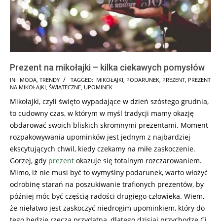
Prezent na mikołajki – kilka ciekawych pomysłów
2017-
IN:
MODA
,
TRENDY
TAGGED:
MIKOŁAJKI
,
PODARUNEK
,
PREZENT
,
PREZENT
NA MIKOŁAJKI
,
ŚWIĄTECZNE
,
UPOMINEK
11-
Mikołajki, czyli święto wypadające w dzień szóstego grudnia,
25
to cudowny czas, w którym w myśl tradycji mamy okazję
obdarować swoich bliskich skromnymi prezentami. Moment
rozpakowywania upominków jest jednym z najbardziej
ekscytujących chwil, kiedy czekamy na miłe zaskoczenie.
Gorzej, gdy
prezent
okazuje się totalnym rozczarowaniem.
Mimo, iż nie musi być to wymyślny podarunek, warto włożyć
odrobinę starań na poszukiwanie trafionych prezentów, by
później móc być częścią radości drugiego człowieka. Wiem,
że niełatwo jest zaskoczyć niedrogim upominkiem, który do
tego będzie rzeczą przydatną, dlatego dzisiaj przychodzę Ci