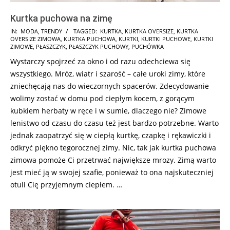
Kurtka puchowa na zimę
2017-
IN:
MODA
,
TRENDY
TAGGED:
KURTKA
,
KURTKA OVERSIZE
,
KURTKA
OVERSIZE ZIMOWA
,
KURTKA PUCHOWA
,
KURTKI
,
KURTKI PUCHOWE
,
KURTKI
11-
ZIMOWE
,
PŁASZCZYK
,
PŁASZCZYK PUCHOWY
,
PUCHÓWKA
30
Wystarczy spojrzeć za okno i od razu odechciewa się
wszystkiego. Mróz, wiatr i szarość – całe uroki zimy, które
zniechęcają nas do wieczornych spacerów. Zdecydowanie
wolimy zostać w domu pod ciepłym kocem, z gorącym
kubkiem herbaty w ręce i w sumie, dlaczego nie? Zimowe
lenistwo od czasu do czasu też jest bardzo potrzebne. Warto
jednak zaopatrzyć się w ciepłą kurtkę, czapkę i rękawiczki i
odkryć piękno tegorocznej zimy. Nic, tak jak kurtka puchowa
zimowa pomoże Ci przetrwać największe mrozy. Zimą warto
jest mieć ją w swojej szafie, ponieważ to ona najskuteczniej
otuli Cię przyjemnym ciepłem. …