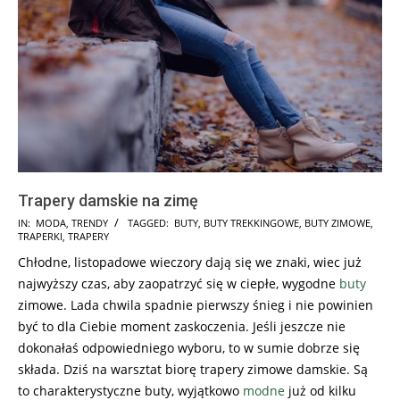
Trapery damskie na zimę
2017-
IN:
MODA
,
TRENDY
TAGGED:
BUTY
,
BUTY TREKKINGOWE
,
BUTY ZIMOWE
,
TRAPERKI
,
TRAPERY
12-
Chłodne, listopadowe wieczory dają się we znaki, wiec już
01
najwyższy czas, aby zaopatrzyć się w ciepłe, wygodne
buty
zimowe. Lada chwila spadnie pierwszy śnieg i nie powinien
być to dla Ciebie moment zaskoczenia. Jeśli jeszcze nie
dokonałaś odpowiedniego wyboru, to w sumie dobrze się
składa. Dziś na warsztat biorę trapery zimowe damskie. Są
to charakterystyczne buty, wyjątkowo
modne
już od kilku