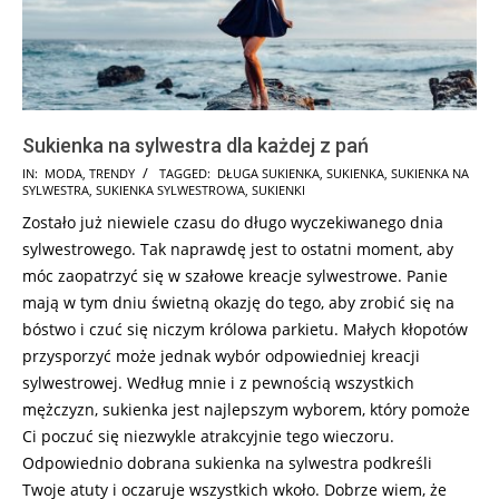
Sukienka na sylwestra dla każdej z pań
2017-
IN:
MODA
,
TRENDY
TAGGED:
DŁUGA SUKIENKA
,
SUKIENKA
,
SUKIENKA NA
SYLWESTRA
,
SUKIENKA SYLWESTROWA
,
SUKIENKI
12-
Zostało już niewiele czasu do długo wyczekiwanego dnia
27
sylwestrowego. Tak naprawdę jest to ostatni moment, aby
móc zaopatrzyć się w szałowe kreacje sylwestrowe. Panie
mają w tym dniu świetną okazję do tego, aby zrobić się na
bóstwo i czuć się niczym królowa parkietu. Małych kłopotów
przysporzyć może jednak wybór odpowiedniej kreacji
sylwestrowej. Według mnie i z pewnością wszystkich
mężczyzn, sukienka jest najlepszym wyborem, który pomoże
Ci poczuć się niezwykle atrakcyjnie tego wieczoru.
Odpowiednio dobrana sukienka na sylwestra podkreśli
Twoje atuty i oczaruje wszystkich wkoło. Dobrze wiem, że