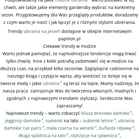
chwili, ale także jakie elementy garderoby wybrać na konkretny
sezon. Przygotowujemy dla Was przeglądy produktów, doradzamy
z czym warto je nosić i jak łączyć je z różnymi stylami ubierania.
Trendy
ubrania na jesień
dostępne w sklepie internetowym
papilion.pl
Ciekawe trendy w modzie
Warto jednak pamiętać, że najmodniejsze tendencje mogą trwać
tylko chwilę. Inne z kolei potrafią zadomowić się w modzie na
dłuższy czas, na przykład kilka sezonów. Zaglądajcie codziennie na
naszego bloga i czytajcie wpisy, aby wiedzieć co dzieje się w
świecie mody i jakie
ubrania
są teraz na topie. Mamy nadzieję, że
nasza praca zainspiruje Was do tworzenia własnych, modnych i
zgodnych z najnowszymi trendami stylizacji. Serdecznie Was
zapraszamy!
Najnowsze trendy – warto zobaczyć
bluza dresowa damska
,
jegginsy damskie
,
sukienki
na lato –
sukienki letnie
,
ubrania
damskie rue paris
,
mała czarna na wesele
,
bufiaste rękawy
,
długa spódnica na lato
,
stylizacje na sylwestra
,