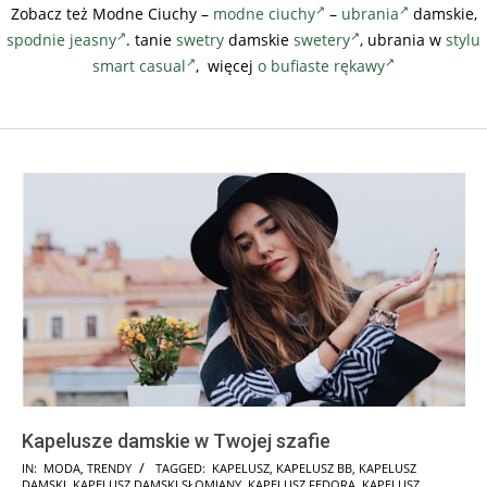
Zobacz też Modne Ciuchy –
modne ciuchy
–
ubrania
damskie,
spodnie
jeasny
. tanie
swetry
damskie
swetery
, ubrania w
stylu
smart casual
, więcej
o bufiaste rękawy
Kapelusze damskie w Twojej szafie
2018-
IN:
MODA
,
TRENDY
TAGGED:
KAPELUSZ
,
KAPELUSZ BB
,
KAPELUSZ
DAMSKI
,
KAPELUSZ DAMSKI SŁOMIANY
,
KAPELUSZ FEDORA
,
KAPELUSZ