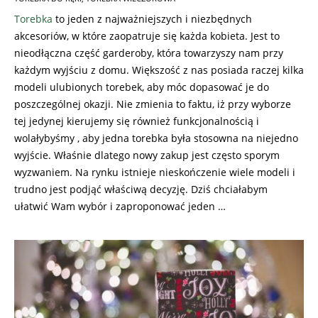
11-
Torebka
to jeden z najważniejszych i niezbędnych
26
akcesoriów, w które zaopatruje się każda kobieta. Jest to
nieodłączna część garderoby, która towarzyszy nam przy
każdym wyjściu z domu. Większość z nas posiada raczej kilka
modeli ulubionych torebek, aby móc dopasować je do
poszczególnej okazji. Nie zmienia to faktu, iż przy wyborze
tej jedynej kierujemy się również funkcjonalnością i
wolałybyśmy , aby jedna torebka była stosowna na niejedno
wyjście. Właśnie dlatego nowy zakup jest często sporym
wyzwaniem. Na rynku istnieje nieskończenie wiele modeli i
trudno jest podjąć właściwą decyzję. Dziś chciałabym
ułatwić Wam wybór i zaproponować jeden …