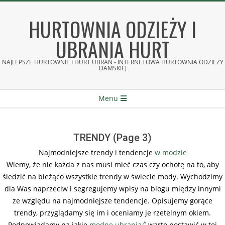
Skip
to
HURTOWNIA ODZIEŻY I
content
UBRANIA HURT
NAJLEPSZE HURTOWNIE I HURT UBRAŃ - INTERNETOWA HURTOWNIA ODZIEŻY
DAMSKIEJ
Secondary
Menu
Navigation
Menu
TRENDY
(Page 3)
Najmodniejsze trendy i tendencje
w modzie
Wiemy, że nie każda z nas musi mieć czas czy ochotę na to, aby
śledzić na bieżąco wszystkie trendy w świecie mody. Wychodzimy
dla Was naprzeciw i segregujemy wpisy na blogu między innymi
ze względu na najmodniejsze tendencje. Opisujemy gorące
trendy, przyglądamy się im i oceniamy je rzetelnym okiem.
Podpowiadamy na jakie
modne ubrania
warto postawić w tej