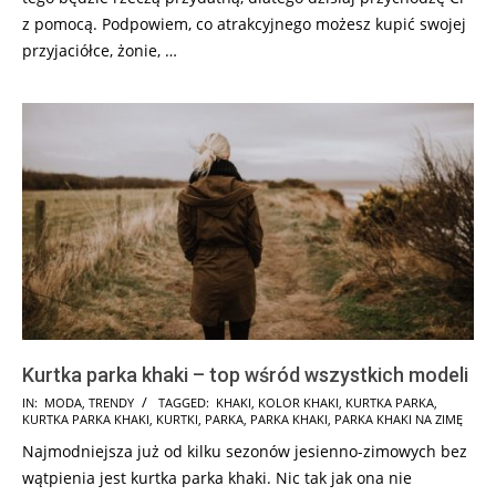
z pomocą. Podpowiem, co atrakcyjnego możesz kupić swojej
przyjaciółce, żonie, …
Kurtka parka khaki – top wśród wszystkich modeli
2017-
IN:
MODA
,
TRENDY
TAGGED:
KHAKI
,
KOLOR KHAKI
,
KURTKA PARKA
,
KURTKA PARKA KHAKI
,
KURTKI
,
PARKA
,
PARKA KHAKI
,
PARKA KHAKI NA ZIMĘ
11-
Najmodniejsza już od kilku sezonów jesienno-zimowych bez
24
wątpienia jest kurtka parka khaki. Nic tak jak ona nie