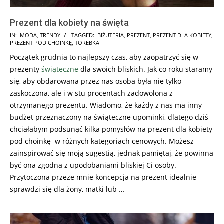
Prezent dla kobiety na święta
2017-
IN:
MODA
,
TRENDY
TAGGED:
BIŻUTERIA
,
PREZENT
,
PREZENT DLA KOBIETY
,
PREZENT POD CHOINKĘ
,
TOREBKA
12-
Początek grudnia to najlepszy czas, aby zaopatrzyć się w
02
prezenty
świąteczne
dla swoich bliskich. Jak co roku staramy
się, aby obdarowana przez nas osoba była nie tylko
zaskoczona, ale i w stu procentach zadowolona z
otrzymanego prezentu. Wiadomo, że każdy z nas ma inny
budżet przeznaczony na świąteczne upominki, dlatego dziś
chciałabym podsunąć kilka pomysłów na prezent dla kobiety
pod choinkę w różnych kategoriach cenowych. Możesz
zainspirować się moją sugestią, jednak pamiętaj, że powinna
być ona zgodna z upodobaniami bliskiej Ci osoby.
Przytoczona przeze mnie koncepcja na prezent idealnie
sprawdzi się dla żony, matki lub …