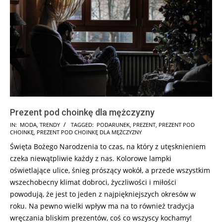
Prezent pod choinkę dla mężczyzny
2017-
IN:
MODA
,
TRENDY
TAGGED:
PODARUNEK
,
PREZENT
,
PREZENT POD
CHOINKĘ
,
PREZENT POD CHOINKĘ DLA MĘŻCZYZNY
11-
Święta Bożego Narodzenia to czas, na który z utęsknieniem
26
czeka niewątpliwie każdy z nas. Kolorowe lampki
oświetlające ulice, śnieg prószący wokół, a przede wszystkim
wszechobecny klimat dobroci, życzliwości i miłości
powodują, że jest to jeden z najpiękniejszych okresów w
roku. Na pewno wielki wpływ ma na to również tradycja
wręczania bliskim prezentów, coś co wszyscy kochamy!