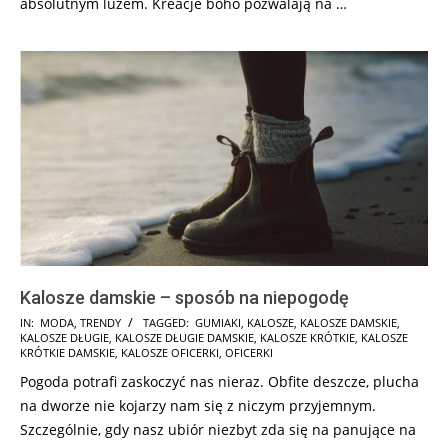
absolutnym luzem. Kreacje boho pozwalają na …
Kalosze damskie – sposób na niepogodę
2018-
IN:
MODA
,
TRENDY
TAGGED:
GUMIAKI
,
KALOSZE
,
KALOSZE DAMSKIE
,
KALOSZE DŁUGIE
,
KALOSZE DŁUGIE DAMSKIE
,
KALOSZE KRÓTKIE
,
KALOSZE
01-
KRÓTKIE DAMSKIE
,
KALOSZE OFICERKI
,
OFICERKI
11
Pogoda potrafi zaskoczyć nas nieraz. Obfite deszcze, plucha
na dworze nie kojarzy nam się z niczym przyjemnym.
Szczególnie, gdy nasz ubiór niezbyt zda się na panujące na