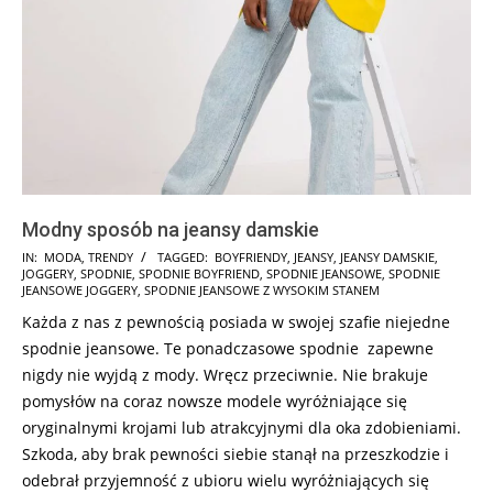
Modny sposób na jeansy damskie
2018-
IN:
MODA
,
TRENDY
TAGGED:
BOYFRIENDY
,
JEANSY
,
JEANSY DAMSKIE
,
JOGGERY
,
SPODNIE
,
SPODNIE BOYFRIEND
,
SPODNIE JEANSOWE
,
SPODNIE
01-
JEANSOWE JOGGERY
,
SPODNIE JEANSOWE Z WYSOKIM STANEM
12
Każda z nas z pewnością posiada w swojej szafie niejedne
spodnie jeansowe. Te ponadczasowe spodnie zapewne
nigdy nie wyjdą z mody. Wręcz przeciwnie. Nie brakuje
pomysłów na coraz nowsze modele wyróżniające się
oryginalnymi krojami lub atrakcyjnymi dla oka zdobieniami.
Szkoda, aby brak pewności siebie stanął na przeszkodzie i
odebrał przyjemność z ubioru wielu wyróżniających się