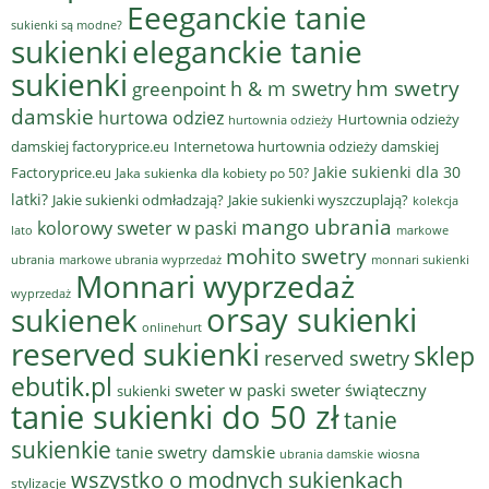
Eeeganckie tanie
sukienki są modne?
sukienki
eleganckie tanie
sukienki
hm swetry
h & m swetry
greenpoint
damskie
hurtowa odziez
Hurtownia odzieży
hurtownia odzieży
damskiej factoryprice.eu
Internetowa hurtownia odzieży damskiej
Jakie sukienki dla 30
Factoryprice.eu
Jaka sukienka dla kobiety po 50?
latki?
Jakie sukienki odmładzają?
Jakie sukienki wyszczuplają?
kolekcja
mango ubrania
kolorowy sweter w paski
lato
markowe
mohito swetry
ubrania
markowe ubrania wyprzedaż
monnari sukienki
Monnari wyprzedaż
wyprzedaż
sukienek
orsay sukienki
onlinehurt
reserved sukienki
sklep
reserved swetry
ebutik.pl
sweter w paski
sweter świąteczny
sukienki
tanie sukienki do 50 zł
tanie
sukienkie
tanie swetry damskie
wiosna
ubrania damskie
wszystko o modnych sukienkach
stylizacje