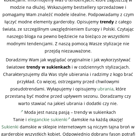
modzie na dłużej. Wskazujemy bestsellery sprzedażowe i
pomagamy Wam znaleźć modele idealne. Podpowiadamy z czym
łączyć modne elementy garderoby. Opisujemy
trendy
z całego
świata, ze szczególnym uwzględnieniem Europy i Polski. Czytając
naszego bloga na pewno będziecie na bieżąco ze wszystkimi
modnymi tendencjami. Z naszą pomocą Wasze stylizacje nie
przejdą niezauważone.
Doradzimy Wam jak wyglądać oryginalnie i jak wykorzystywać
światowe
trendy w sukienkach
i w codziennych stylizacjach.
Charakteryzujemy dla Was style ubierania i radzimy z kogo brać
przykład. Co więcej, ostrzegamy przed chwilowymi
pseudotrendami. Wyłapujemy i opisujemy
ubrania
, które
przestaną być modne przed upływem sezonu. Doradzamy czy
warto stawiać na jakieś ubrania i dodatki czy nie.
Moda jest naszą pasją – trendy w sukienkach
Tanie i
eleganckie sukienki
damskie na każdą okazję!
Sukienki
damskie w sklepie internetowym są niczym tajna broń w
garderobie wszystkich kobiet. Odpowiednio dobrany fason potrafi