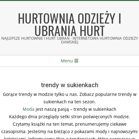
Skip
to
HURTOWNIA ODZIEŻY I
content
UBRANIA HURT
NAJLEPSZE HURTOWNIE I HURT UBRAŃ - INTERNETOWA HURTOWNIA ODZIEŻY
DAMSKIEJ
Secondary
Menu
Navigation
Menu
trendy w sukienkach
Gorące trendy w modzie tylko u nas. Zobacz popularne trendy w
sukienkach na ten sezon.
Moda
jest naszą pasją – trendy w sukienkach
Każdego dnia przeglądy setki stron poświęconych modzie.
Czytamy książki na ten temat, prenumerujemy ciekawe
czasopisma. Jesteśmy na bieżąco z pokazami mody i najnowszymi
kolekcjami. Informujemy Was o tendencjach, które zagoszczą w