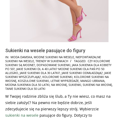
Sukienki na wesele pasujące do figury
2024-
IN:
MODA DAMSKA
,
MODNE SUKIENKI NA WESELE
,
NIEPOWTARZALNE
SUKIENKI NA WESELE
,
TRENDY W SUKIENKACH
TAGGED:
CZY KOLOROWE
04-
SUKIENKI SĄ MODNE?
,
DOPASOWANE SUKIENKI
,
JAKA SUKIENKA DLA KOBIETY
21
PO 50?
,
JAKIE SUKIENKI DL A 40 LATKI? MODNE SUKIENKI DLA PAŃ PO 50
ALLEGRO
,
JAKIE SUKIENKI DLA 30 LATKI?
,
JAKIE SUKIENKI ODMŁADZAJĄ?
,
JAKIE
SUKIENKI WYSZCZUPLAJĄ?
,
KOLOROWE SUKIENKI
,
KOLOROWE SUKIENKI NA
WIOSNĘ
,
KOSZULOWE SUKIENKI
,
LETNIE WYPRZEDAŻE
,
MANGO UBRANIA
,
MODNA SUKIENKA DLA 50 LATKI
,
NA WIOSNĘ
,
SUKIENKI
,
SUKIENKI NA WIOSNĘ
,
TANIE SUKIENKI DLA 50 LATKI
W Twojej rodzinie zbliża się ślub, a Ty nie wiesz, co masz na
siebie założyć? Na pewno nie będzie dobrze, jeśli
zdecydujecie się na pierwszy lepszy strój. Wybierzcie
sukienki na wesele
pasujące do figury. Dotyczy to