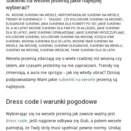
Sukienki na wesele jesienią jakie najlepiej
wybierać?
2024-
IN:
MODNE SUKIENKI NA WESELE
,
NIEPOWTARZALNE SUKIENKI NA WESELE
,
TRENDY W SUKIENKACH
TAGGED:
CZY KOLOROWE SUKIENKI SĄ MODNE?
,
05-
ELEGANCKIE SUKIENKI
,
JAKA SUKIENKA DLA KOBIETY PO 50?
,
JAKIE SUKIENKI
29
DL A 40 LATKI? MODNE SUKIENKI DLA PAŃ PO 50 ALLEGRO
,
JAKIE SUKIENKI
DLA 30 LATKI?
,
JAKIE SUKIENKI ODMŁADZAJĄ?
,
JAKIE SUKIENKI WYSZCZUPLAJĄ?
,
KOLOROWE SUKIENKI
,
KOLOROWE SUKIENKI NA WIOSNĘ
,
KOSZULOWE
SUKIENKI
,
MODNA SUKIENKA DLA 50 LATKI
,
MODNE MAXI SUKIENKI NA
WESELE
,
NA WIOSNĘ
,
SUKIENKI
,
SUKIENKI ELEGANCKIE
,
SUKIENKI NA WESELU
,
SUKIENKI NA WIOSNĘ
,
SUKIENKI WESELNE
,
TANIE SUKIENKI DLA 50 LATKI
Wesela jesienią zdarzają się o wiele rzadziej niż wiosną czy
latem, ale czasami jesteśmy na nie zapraszani. Trendy się
zmieniają, a aura nie sprzyja – jak się wtedy ubrać? Dzisiaj
podpowiadamy Wam jakie
sukienki na wesele
jesienią są
najlepsze.
Dress code i warunki pogodowe
Wybierając się na wesele jesienią jak zawsze ważny jest
dress code
. Jeśli najpierw odbywa się ślub, a potem wesele
pamiętaj, że Twój strój musi spełniać pewne normy. Unikaj