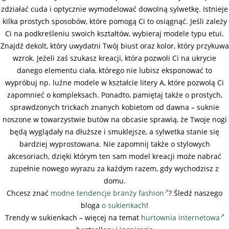
zdziałać cuda i optycznie wymodelować dowolną sylwetkę. Istnieje
kilka prostych sposobów, które pomogą Ci to osiągnąć. Jeśli zależy
Ci na podkreśleniu swoich kształtów, wybieraj modele typu etui.
Znajdź dekolt, który uwydatni Twój biust oraz kolor, który przykuwa
wzrok. Jeżeli zaś szukasz kreacji, która pozwoli Ci na ukrycie
danego elementu ciała, którego nie lubisz eksponować to
wypróbuj np. luźne modele w kształcie litery A, które pozwolą Ci
zapomnieć o kompleksach. Ponadto, pamiętaj także o prostych,
sprawdzonych trickach znanych kobietom od dawna – suknie
noszone w towarzystwie butów na obcasie sprawią, że Twoje nogi
będą wyglądały na dłuższe i smuklejsze, a sylwetka stanie się
bardziej wyprostowana. Nie zapomnij także o stylowych
akcesoriach, dzięki którym ten sam model kreacji może nabrać
zupełnie nowego wyrazu za każdym razem, gdy wychodzisz z
domu.
Chcesz znać
modne tendencje branży fashion
? Śledź naszego
bloga
o sukienkach
!
Trendy w sukienkach – więcej na temat
hurtownia internetowa