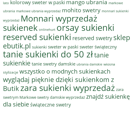
mango ubrania
kolorowy sweter w paski
lato
markowe
mohito swetry
ubrania
markowe ubrania wyprzedaż
monnari sukienki
Monnari wyprzedaż
wyprzedaż
sukienek
orsay sukienki
onlinehurt
reserved sukienki
sklep
reserved swetry
ebutik.pl
sweter w paski
sweter świąteczny
sukienki
tanie sukienki do 50 zł
tanie
sukienkie
tanie swetry damskie
wiosna
ubrania damskie
wszystko o modnych sukienkach
stylizacje
wyglądaj pięknie dzięki sukienkom z
zara sukienki wyprzedaż
Butik
zara
znajdź sukienkę
swetrym Markowe swetry damskie wyprzedaż
dla siebie
świąteczne swetry