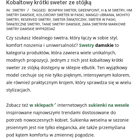
Kobaltowy krótki sweter ze stójką
2025-
IN:
SWETRY
TAGGED:
BONPRIX SWETER
,
GREENPOINT
,
H & M SWETRY
,
HM
SWETRY DAMSKIE
,
KOLOROWY SWETER W PASKI
,
MANGO UBRANIA
,
MOHITO
11-
SWETRY
,
RESERVED SWETRY
,
SWETER ŚWIĄTECZNY
,
SWETER W PASKI
,
06
ŚWIĄTECZNE SWETRY
,
TANIE SWETRY DAMSKIE
,
ZARA SWETRYM MARKOWE
SWETRY DAMSKIE WYPRZEDAŻ
Czy szukasz idealnego swetra, który łączy w sobie styl,
komfort noszenia i uniwersalność?
Swetry
damskie
to
kategoria produktów, która zawiera wiele unikalnych,
modnych propozycji. Jednym z nich jest kobaltowy krótki
sweter ze stójką dostępny w sklepie eButik. Ten wyjątkowy
model cechuje się nie tylko pięknym, intensywnym kolorem,
ale również praktycznym krojem, który sprawdza się w wielu
stylizacjach.
Zobacz też
w sklepach
internetowych
sukienki na wesele
inspirowane najnowszymi trendami dostosowane do
potrzeb nowoczesnych kobiet. Sukienka weselna w sezonie
jesiennym jest nie tylko elegancka, ale także przemyślana
pod kątem komfortu w zmiennej pogodzie.