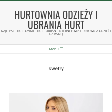
Skip
to
HURTOWNIA ODZIEŻY I
content
UBRANIA HURT
NAJLEPSZE HURTOWNIE I HURT UBRAŃ - INTERNETOWA HURTOWNIA ODZIEŻY
DAMSKIEJ
Secondary
Menu
Navigation
Menu
swetry