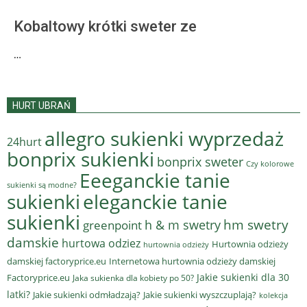
Kobaltowy krótki sweter ze
…
HURT UBRAŃ
allegro sukienki wyprzedaż
24hurt
bonprix sukienki
bonprix sweter
Czy kolorowe
Eeeganckie tanie
sukienki są modne?
sukienki
eleganckie tanie
sukienki
hm swetry
h & m swetry
greenpoint
damskie
hurtowa odziez
Hurtownia odzieży
hurtownia odzieży
damskiej factoryprice.eu
Internetowa hurtownia odzieży damskiej
Jakie sukienki dla 30
Factoryprice.eu
Jaka sukienka dla kobiety po 50?
latki?
Jakie sukienki odmładzają?
Jakie sukienki wyszczuplają?
kolekcja