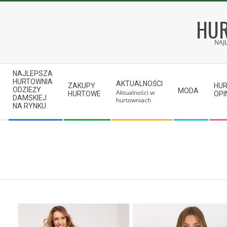
Skip
to
HUR
content
NAJ
Secondary
NAJLEPSZA
Navigation
HURTOWNIA
AKTUALNOŚCI
ZAKUPY
HU
ODZIEŻY
MODA
Aktualności w
Menu
HURTOWE
OPI
DAMSKIEJ
hurtowniach
NA RYNKU