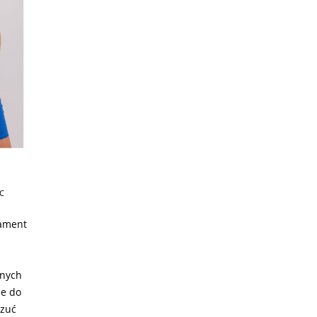
C
dament
lnych
je do
czuć