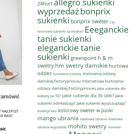
allegro sukienki
24hurt
wyprzedaż
bonprix
sukienki
bonprix sweter
Czy
Eeeganckie
kolorowe sukienki są modne?
tanie sukienki
eleganckie tanie
sukienki
h & m
greenpoint
hm swetry damskie
swetry
hurtowa
odziez
Hurtownia odzieży
hurtownia odzieży
damskiej factoryprice.eu
Internetowa hurtownia
odzieży damskiej Factoryprice.eu
Jaka sukienka dla
Jakie sukienki dla 30 latki?
Jakie
kobiety po 50?
 zamówić
sukienki odmładzają?
Jakie sukienki wyszczuplają?
kolorowy sweter w paski
kolekcja lato
ST NAJLEPSZY
IE BASIC
mango ubrania
markowe ubrania
markowe
mohito swetry
ubrania wyprzedaż
monnari
sic