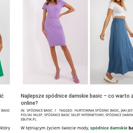
ić
Najlepsze spódnice damskie basic – co warto
online?
2025-
 BASIC
IN:
SPÓDNICE BASIC
TAGGED:
HURTOWNIA SPÓDNIC BASIC
,
JAKI JE
POLSKI SKLEP
,
SPÓDNICE BASIC SKLEP INTERNETOWY
,
SPÓDNICE DAMSK
09-
EBUTIK.PL
27
 który
W tętniącym życiem świecie mody,
spódnice damskie
ba