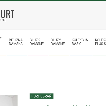
HURT
KIEJ
Y
BIELIZNA
BLUZKI
BLUZY
KOLEKCJA
KOLEK
DAMSKA
DAMSKIE
DAMSKIE
BASIC
PLUS S
HURT UBRAŃ