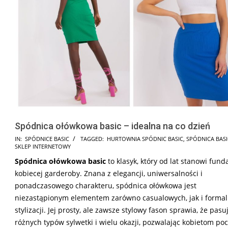
Spódnica ołówkowa basic – idealna na co dzień
2025-
IN:
SPÓDNICE BASIC
TAGGED:
HURTOWNIA SPÓDNIC BASIC
,
SPÓDNICA BASI
SKLEP INTERNETOWY
06-
Spódnica ołówkowa basic
to klasyk, który od lat stanowi fun
15
kobiecej garderoby. Znana z elegancji, uniwersalności i
ponadczasowego charakteru, spódnica ołówkowa jest
niezastąpionym elementem zarówno casualowych, jak i forma
stylizacji. Jej prosty, ale zawsze stylowy fason sprawia, że pasu
różnych typów sylwetki i wielu okazji, pozwalając kobietom po