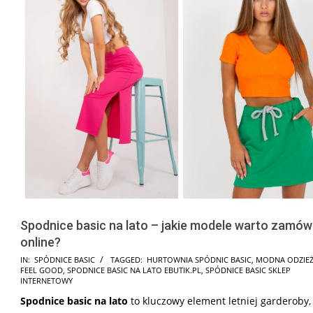
Spodnice basic na lato – jakie modele warto zamów
online?
2025-
IN:
SPÓDNICE BASIC
TAGGED:
HURTOWNIA SPÓDNIC BASIC
,
MODNA ODZIEŻ
FEEL GOOD
,
SPODNICE BASIC NA LATO EBUTIK.PL
,
SPÓDNICE BASIC SKLEP
10-
INTERNETOWY
27
Spodnice basic na lato
to kluczowy element letniej garderoby,