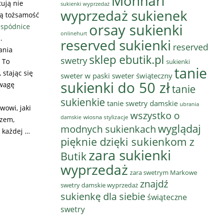
Monnari
ują nie
sukienki wyprzedaż
wyprzedaż sukienek
wą tożsamość
orsay sukienki
i
spódnice
onlinehurt
.
reserved sukienki
reserved
ania
sklep ebutik.pl
swetry
 To
sukienki
tanie
 stając się
sweter w paski
sweter świąteczny
sukienki do 50 zł
uwagę
tanie
sukienkie
tanie swetry damskie
ubrania
owi, jaki
wszystko o
wiosna stylizacje
damskie
azem,
wyglądaj
modnych sukienkach
 każdej …
pięknie dzięki sukienkom z
zara sukienki
Butik
wyprzedaż
zara swetrym Markowe
znajdź
swetry damskie wyprzedaż
sukienkę dla siebie
świąteczne
swetry