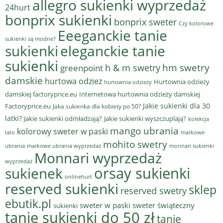
allegro sukienki wyprzedaż
24hurt
bonprix sukienki
bonprix sweter
Czy kolorowe
Eeeganckie tanie
sukienki są modne?
sukienki
eleganckie tanie
sukienki
hm swetry
h & m swetry
greenpoint
damskie
hurtowa odziez
Hurtownia odzieży
hurtownia odzieży
damskiej factoryprice.eu
Internetowa hurtownia odzieży damskiej
Jakie sukienki dla 30
Factoryprice.eu
Jaka sukienka dla kobiety po 50?
latki?
Jakie sukienki odmładzają?
Jakie sukienki wyszczuplają?
kolekcja
mango ubrania
kolorowy sweter w paski
lato
markowe
mohito swetry
ubrania
markowe ubrania wyprzedaż
monnari sukienki
Monnari wyprzedaż
wyprzedaż
sukienek
orsay sukienki
onlinehurt
reserved sukienki
sklep
reserved swetry
ebutik.pl
sweter w paski
sweter świąteczny
sukienki
tanie sukienki do 50 zł
tanie