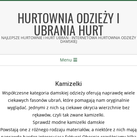
Skip
to
HURTOWNIA ODZIEŻY I
content
UBRANIA HURT
NAJLEPSZE HURTOWNIE I HURT UBRAŃ - INTERNETOWA HURTOWNIA ODZIEŻY
DAMSKIEJ
Secondary
Menu
Navigation
Menu
Kamizelki
Współczesne kategoria damskiej odzieży oferują naprawdę wiele
ciekawych fasonów ubrań, które pomagają nam oryginalnie
wyglądać. Jednymi z nich są ciekawe okrycia wierzchnie bez
rękawów, czyli tak zwane kamizelki.
Sprawdź modne kamizelki damskie
Powstają one z różnego rodzaju materiałów, a niektóre z nich mają
naprawdę bardzo interesującą fakturę! Obecnie rozróżniamy kilka