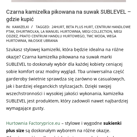
Czarna kamizelka pikowana na suwak SUBLEVEL –
gdzie kupić
2025-
IN:
KAMIZELKI
TAGGED:
24HURT
,
BETA PLUS HURT
,
CENTRUM HANDLOWE
PTAK
,
EHURTWOLKA
,
LA MANUEL HURTOWNIA
,
MEGI COLLECTION
,
MEGI
12-
ODZIEŻ
,
PRATO CENTRUM HANDLU HURTOWEGO
,
TMC MODA
,
WEGA
02
HURTOWNIA
,
WŁOSKIE UBRANIA
Szukasz stylowej kamizelki, która będzie idealna na różne
okazje? Czarna kamizelka pikowana na suwak marki
SUBLEVEL to doskonały wybór dla każdej kobiety ceniącej
sobie komfort oraz modny wygląd. Tba uniwersalna część
garderoby świetnie sprawdza się zarówno w casualowych,
jak i bardziej eleganckich stylizacjach. Dzięki swojej
wszechstronności i wysokiej jakości wykonania, kamizelka
SUBLEVEL jest produktem, który zadowoli nawet najbardziej
wymagające gusty.
Hurtownia Factoryprice.eu
– stylowe i wygodne
sukienki
plus size
są doskonałym wyborem na różne okazje.