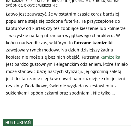
2025-
IN:
KAMIZELKI
TAGGED:
DRESS CODE
,
JESIEŃ-ZIMA
,
KURTKA
,
MODNE
SPÓDNICE
,
OKRYCIE WIERZCHNIE
10-
Łatwo jest zauważyć, że w ostatnim czasie coraz bardziej
20
popularne stają się ozdobne futerka. Te przyczepione do
kapturów od kurtek czy też zdobiące kieszenie lub kołnierze
– wszystkie nadają ubraniom wyjątkowego charakteru. W
końcu nadszedł czas, w którym to
futrzane kamizelki
zawojowały rynek modowy. Na dzień dzisiejszy żadna
kobieta nie może się bez nich obejść. Futrzana
kamizelka
jest bardzo gustownym i eleganckim odzieniem, które śmiało
może stanowić bazę naszych stylizacji. Jej ogromną zaletą
jest dostarczanie ciepła w nawet najmroźniejsze dni jesieni
czy zimy. Dodatkowo, świetnie wygląda w zestawieniu z
sukienkami, spódniczkami oraz spodniami. Nie tylko …
HURT UBRAŃ