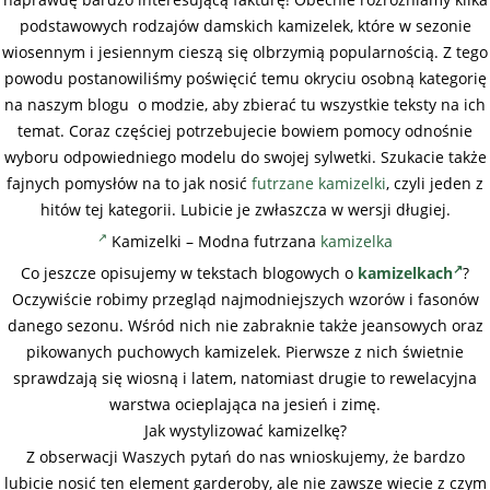
podstawowych rodzajów damskich kamizelek, które w sezonie
wiosennym i jesiennym cieszą się olbrzymią popularnością. Z tego
powodu postanowiliśmy poświęcić temu okryciu osobną kategorię
na naszym blogu o modzie, aby zbierać tu wszystkie teksty na ich
temat. Coraz częściej potrzebujecie bowiem pomocy odnośnie
wyboru odpowiedniego modelu do swojej sylwetki. Szukacie także
fajnych pomysłów na to jak nosić
futrzane kamizelki
, czyli jeden z
hitów tej kategorii. Lubicie je zwłaszcza w wersji długiej.
Kamizelki – Modna futrzana
kamizelka
Co jeszcze opisujemy w tekstach blogowych o
kamizelkach
?
Oczywiście robimy przegląd najmodniejszych wzorów i fasonów
danego sezonu. Wśród nich nie zabraknie także jeansowych oraz
pikowanych puchowych kamizelek. Pierwsze z nich świetnie
sprawdzają się wiosną i latem, natomiast drugie to rewelacyjna
warstwa ocieplająca na jesień i zimę.
Jak wystylizować kamizelkę?
Z obserwacji Waszych pytań do nas wnioskujemy, że bardzo
lubicie nosić ten element garderoby, ale nie zawsze wiecie z czym