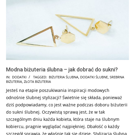
Modna biżuteria ślubna – jak dobrać do sukni?
2025-
IN:
DODATKI
TAGGED:
BIŻUTERIA ŚLUBNA
,
DODATKI ŚLUBNE
,
SREBRNA
BIŻUTERIA
,
ZŁOTA BIŻUTERIA
07-
Jesteś na etapie poszukiwania inspiracji modowych
17
odnośnie ślubnej stylizacji? Świetnie się składa, ponieważ
dziś podpowiadamy, co jest ważne podczas doboru biżuterii
do sukni ślubnej. Oczywistą sprawą jest, że w tak
szczególnym dniu każda kobieta, która staje na ślubnym
kobiercu, pragnie wyglądać najpiękniej. Dbałość o każdy
szczegół sprawia, że właśnie tak się dzieje. Stylizacja ślubna