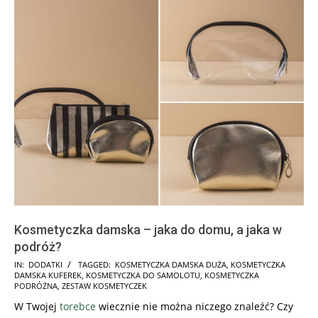
Kosmetyczka damska – jaka do domu, a jaka w
podróż?
2025-
IN:
DODATKI
TAGGED:
KOSMETYCZKA DAMSKA DUŻA
,
KOSMETYCZKA
DAMSKA KUFEREK
,
KOSMETYCZKA DO SAMOLOTU
,
KOSMETYCZKA
07-
PODRÓŻNA
,
ZESTAW KOSMETYCZEK
30
W Twojej
torebce
wiecznie nie można niczego znaleźć? Czy