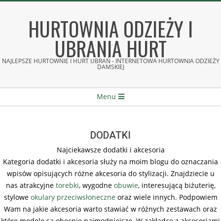
Skip
to
HURTOWNIA ODZIEŻY I
content
UBRANIA HURT
NAJLEPSZE HURTOWNIE I HURT UBRAŃ - INTERNETOWA HURTOWNIA ODZIEŻY
DAMSKIEJ
Secondary
Menu
Navigation
Menu
DODATKI
Najciekawsze dodatki i akcesoria
Kategoria dodatki i akcesoria służy na moim blogu do oznaczania
wpisów opisujących różne akcesoria do stylizacji. Znajdziecie u
nas atrakcyjne
torebki
, wygodne
obuwie
, interesującą biżuterię,
stylowe
okulary przeciwsłoneczne
oraz wiele innych. Podpowiem
Wam na jakie akcesoria warto stawiać w różnych zestawach oraz
które modele są obecnie najmodniejsze. W zakładce z akcesoriami