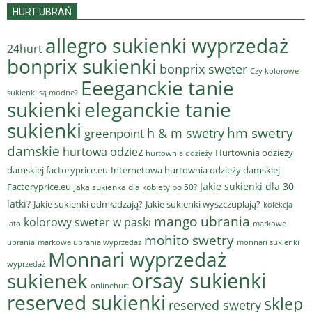
HURT UBRAŃ
allegro sukienki wyprzedaż
24hurt
bonprix sukienki
bonprix sweter
Czy kolorowe
Eeeganckie tanie
sukienki są modne?
sukienki
eleganckie tanie
sukienki
hm swetry
h & m swetry
greenpoint
damskie
hurtowa odziez
Hurtownia odzieży
hurtownia odzieży
damskiej factoryprice.eu
Internetowa hurtownia odzieży damskiej
Jakie sukienki dla 30
Factoryprice.eu
Jaka sukienka dla kobiety po 50?
latki?
Jakie sukienki odmładzają?
Jakie sukienki wyszczuplają?
kolekcja
mango ubrania
kolorowy sweter w paski
lato
markowe
mohito swetry
ubrania
markowe ubrania wyprzedaż
monnari sukienki
Monnari wyprzedaż
wyprzedaż
sukienek
orsay sukienki
onlinehurt
reserved sukienki
sklep
reserved swetry