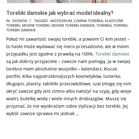
Torebki damskie jak wybrać model idealny?
2024-
IN:
DODATKI
TAGGED:
AKCESORIUM
,
CZARNA TOREBKA
,
KLASYCZNE
TOREBKI
,
MODNE TOREBKI
,
MODNE TOREBKI DAMSKIE
,
TOREBKA
,
TOREBKI
,
09-
TOREBKI DAMSKIE
25
Pokaż mi zawartość swojej torebki, a powiem Ci kim jesteś –
to hasło może wydawać się nieco przesadzone, ale w moim
przypadku jest zgodne z prawdą na 100%.
Torebki damskie
są jak dobrzy przyjaciele – zawsze nam pomogą. Ja w swojej
torebce mam absolutnie wszystko – kalendarz, klucze,
portfel, kilka najpotrzebniejszych kosmetyków, lusterko,
długopis, plastry, tabletki przeciwbólowe, szal (mogę się nim
okryć zawsze gdy jest zimno albo nałożyć na szyję, gdy wieje
wiatr), butelkę wody i wiele innych drobiazgów. Muszę się
przyznać, że nie wyobrażam sobie stylizacji bez torebki. Jej
wybór zawsze sprawia mi jednak …