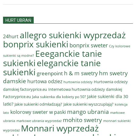
HURT UBRAŃ
allegro sukienki wyprzedaż
24hurt
bonprix sukienki
bonprix sweter
Czy kolorowe
Eeeganckie tanie
sukienki są modne?
sukienki
eleganckie tanie
sukienki
hm swetry
h & m swetry
greenpoint
damskie
hurtowa odziez
Hurtownia odzieży
hurtownia odzieży
damskiej factoryprice.eu
Internetowa hurtownia odzieży damskiej
Jakie sukienki dla 30
Factoryprice.eu
Jaka sukienka dla kobiety po 50?
latki?
Jakie sukienki odmładzają?
Jakie sukienki wyszczuplają?
kolekcja
mango ubrania
kolorowy sweter w paski
lato
markowe
mohito swetry
ubrania
markowe ubrania wyprzedaż
monnari sukienki
Monnari wyprzedaż
wyprzedaż