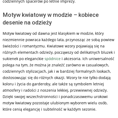
codziennych spacerów po letnie imprezy.
Motyw kwiatowy w modzie – kobiece
desenie na odzieży
Motyw kwiatowy od dawna jest klasykiem w modzie, który
niezmiennie powraca każdego lata, przynosząc ze sobą powiew
świeżości i romantyzmu. Kwiatowe wzory pojawiają się na
różnych elementach odzieży, począwszy od delikatnych bluzek i
sukienek po eleganckie
spódnice
i akcesoria. Ich uniwersalność
polega na tym, że można je znaleźć zarówno w casualowych,
codziennych stylizacjach, jak i w bardziej formalnych lookach,
dostosowując się do różnych okazji. Wzory te nie tylko dodają
koloru i życia do garderoby, ale także są symbolem letniej
atmosfery i radości z noszenia lekkiej, przewiewnej odzieży.
Dzięki swojej wszechstronności i ponadczasowemu urokowi
motyw kwiatowy pozostaje ulubionym wyborem wielu osób,
które cenią elegancję i subtelność w każdym sezonie.