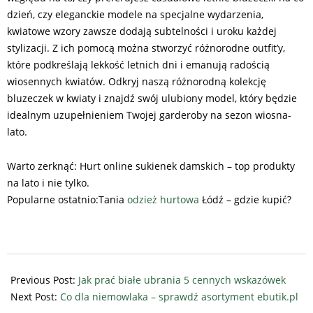
dzień, czy eleganckie modele na specjalne wydarzenia,
kwiatowe wzory zawsze dodają subtelności i uroku każdej
stylizacji. Z ich pomocą można stworzyć różnorodne outfit’y,
które podkreślają lekkość letnich dni i emanują radością
wiosennych kwiatów. Odkryj naszą różnorodną kolekcję
bluzeczek w kwiaty i znajdź swój ulubiony model, który będzie
idealnym uzupełnieniem Twojej garderoby na sezon wiosna-
lato.
Warto zerknąć: Hurt online sukienek damskich – top produkty
na lato i nie tylko.
Popularne ostatnio:Tania
odzież hurtowa
Łódź – gdzie kupić?
2025-
07-
Previous Post:
Jak prać białe ubrania 5 cennych wskazówek
15
Next Post:
Co dla niemowlaka – sprawdź asortyment ebutik.pl