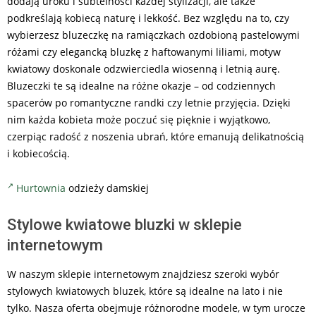
dodają uroku i subtelności każdej stylizacji, ale także
podkreślają kobiecą naturę i lekkość. Bez względu na to, czy
wybierzesz bluzeczkę na ramiączkach ozdobioną pastelowymi
różami czy elegancką bluzkę z haftowanymi liliami, motyw
kwiatowy doskonale odzwierciedla wiosenną i letnią aurę.
Bluzeczki te są idealne na różne okazje – od codziennych
spacerów po romantyczne randki czy letnie przyjęcia. Dzięki
nim każda kobieta może poczuć się pięknie i wyjątkowo,
czerpiąc radość z noszenia ubrań, które emanują delikatnością
i kobiecością.
Hurtownia
odzieży damskiej
Stylowe kwiatowe bluzki w sklepie
internetowym
W naszym sklepie internetowym znajdziesz szeroki wybór
stylowych kwiatowych bluzek, które są idealne na lato i nie
tylko. Nasza oferta obejmuje różnorodne modele, w tym urocze