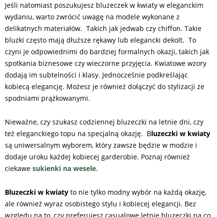
Jeśli natomiast poszukujesz bluzeczek w kwiaty w eleganckim
wydaniu, warto zwrócić uwagę na modele wykonane z
delikatnych materiałów. Takich jak jedwab czy chiffon. Takie
bluzki często mają dłuższe rękawy lub elegancki dekolt. To
czyni je odpowiednimi do bardziej formalnych okazji, takich jak
spotkania biznesowe czy wieczorne przyjęcia. Kwiatowe wzory
dodają im subtelności i klasy. Jednocześnie podkreślając
kobiecą elegancję. Możesz je również dołączyć do stylizacji ze
spodniami prążkowanymi.
Nieważne, czy szukasz codziennej bluzeczki na letnie dni, czy
też eleganckiego topu na specjalną okazję. B
luzeczki w kwiaty
są uniwersalnym wyborem, który zawsze będzie w modzie i
dodaje uroku każdej kobiecej garderobie. Poznaj również
ciekawe
sukienki na wesele
.
Bluzeczki w kwiaty
to nie tylko modny wybór na każdą okazję,
ale również wyraz osobistego stylu i kobiecej elegancji. Bez
względu na to, czy preferujesz casualowe letnie bluzeczki na co