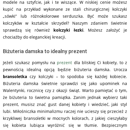
modele na sztyfcie, jak i te wiszące. W niskiej cenie możesz
kupić na przykład wykonane ze stali chirurgicznej kolczyki
„sówki” lub różnokolorowe serduszka. Być może szukasz
kolczyków w kształcie skrzydeł? Naszym zdaniem świetnie
sprawdzą się również
kolczyki łezki
. Możesz założyć je
chociażby do eleganckiej kreacji.
Biżuteria damska to idealny prezent
Jeżeli szukasz pomysłu na
prezent
dla bliskiej Ci kobiety, to z
pewnością idealną opcją będzie biżuteria damska. Urocza
bransoletka
czy kolczyki – to spodoba się każdej kobiecie.
Biżuteria damska świetnie sprawdzi się jako upominek na
Walentynki, rocznicę czy z okazji świąt. Warto pamiętać o tym,
że biżuteria to świetna pamiątka. Zanim jednak wybierz taki
prezent, musisz znać gust danej kobiety i wiedzieć, jaki styl
lubi. Miłośniczka minimalizmu raczej nie ucieszy się przecież z
krzykliwej bransoletki w mocnych kolorach, z jakiej cieszyłaby
się kobieta lubiąca wyróżnić się w tłumie. Bezpiecznym