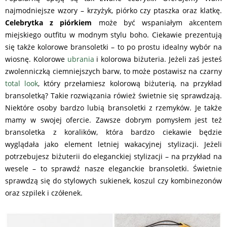
najmodniejsze wzory – krzyżyk, piórko czy ptaszka oraz klatkę.
Celebrytka z piórkiem
może być wspaniałym akcentem
miejskiego outfitu w modnym stylu boho. Ciekawie prezentują
się także kolorowe bransoletki – to po prostu idealny wybór na
wiosnę. Kolorowe
ubrania
i kolorowa biżuteria. Jeżeli zaś jesteś
zwolenniczką ciemniejszych barw, to może postawisz na czarny
total look
, który przełamiesz kolorową biżuterią, na przykład
bransoletką? Takie rozwiązania rówież świetnie się sprawdzają.
Niektóre osoby bardzo lubią bransoletki z rzemyków. Je także
mamy w swojej ofercie. Zawsze dobrym pomysłem jest też
bransoletka z koralików, która bardzo ciekawie będzie
wyglądała jako element letniej wakacyjnej stylizacji. Jeżeli
potrzebujesz biżuterii do eleganckiej stylizacji – na przykład na
wesele – to sprawdź nasze eleganckie bransoletki. Świetnie
sprawdzą się do stylowych sukienek, koszul czy kombinezonów
oraz szpilek i czółenek.