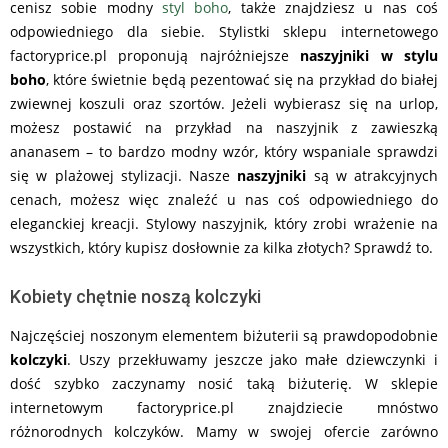
cenisz sobie modny
styl boho
, także znajdziesz u nas coś
odpowiedniego dla siebie. Stylistki sklepu internetowego
factoryprice.pl proponują najróżniejsze
naszyjniki w stylu
boho
, które świetnie będą pezentować się na przykład do białej
zwiewnej koszuli oraz szortów. Jeżeli wybierasz się na urlop,
możesz postawić na przykład na naszyjnik z zawieszką
ananasem – to bardzo modny wzór, który wspaniale sprawdzi
się w plażowej stylizacji. Nasze
naszyjniki
są w atrakcyjnych
cenach, możesz więc znaleźć u nas coś odpowiedniego do
eleganckiej kreacji. Stylowy naszyjnik, który zrobi wrażenie na
wszystkich, który kupisz dosłownie za kilka złotych? Sprawdź to.
Kobiety chętnie noszą kolczyki
Najczęściej noszonym elementem biżuterii są prawdopodobnie
kolczyki
. Uszy przekłuwamy jeszcze jako małe dziewczynki i
dość szybko zaczynamy nosić taką biżuterię. W sklepie
internetowym factoryprice.pl znajdziecie mnóstwo
różnorodnych kolczyków. Mamy w swojej ofercie zarówno