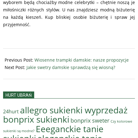
wyborem będą chociażby modne celebrytki – chętnie noszą je
miłośniczki różnych stylów. U nas znajdziesz modną biżuterię
na każdą kieszeń. Kup bliskiej osobie biżuterię i spraw jej
przyjemność.
2018-
03-
Previous Post:
Wiosenne trampki damskie: nasze propozycje
23
Next Post:
Jakie swetry damskie sprawdzą się wiosną?
HURT UBRAŃ
allegro sukienki wyprzedaż
24hurt
bonprix sukienki
bonprix sweter
Czy kolorowe
Eeeganckie tanie
sukienki są modne?