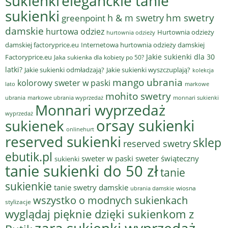
sukienki
eleganckie tanie
sukienki
hm swetry
h & m swetry
greenpoint
damskie
hurtowa odziez
Hurtownia odzieży
hurtownia odzieży
damskiej factoryprice.eu
Internetowa hurtownia odzieży damskiej
Jakie sukienki dla 30
Factoryprice.eu
Jaka sukienka dla kobiety po 50?
latki?
Jakie sukienki odmładzają?
Jakie sukienki wyszczuplają?
kolekcja
mango ubrania
kolorowy sweter w paski
lato
markowe
mohito swetry
ubrania
markowe ubrania wyprzedaż
monnari sukienki
Monnari wyprzedaż
wyprzedaż
sukienek
orsay sukienki
onlinehurt
reserved sukienki
sklep
reserved swetry
ebutik.pl
sweter w paski
sweter świąteczny
sukienki
tanie sukienki do 50 zł
tanie
sukienkie
tanie swetry damskie
wiosna
ubrania damskie
wszystko o modnych sukienkach
stylizacje
wyglądaj pięknie dzięki sukienkom z
zara sukienki wyprzedaż