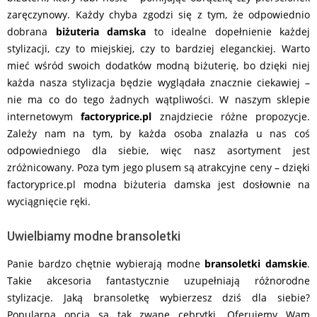
zaręczynowy. Każdy chyba zgodzi się z tym, że odpowiednio
dobrana
biżuteria damska
to idealne dopełnienie każdej
stylizacji, czy to miejskiej, czy to bardziej eleganckiej. Warto
mieć wśród swoich dodatków modną biżuterię, bo dzięki niej
każda nasza stylizacja będzie wyglądała znacznie ciekawiej –
nie ma co do tego żadnych wątpliwości. W naszym sklepie
internetowym
factoryprice.pl
znajdziecie różne propozycje.
Zależy nam na tym, by każda osoba znalazła u nas coś
odpowiedniego dla siebie, więc nasz asortyment jest
zróżnicowany. Poza tym jego plusem są atrakcyjne ceny – dzięki
factoryprice.pl modna biżuteria damska jest dosłownie na
wyciągnięcie ręki.
Uwielbiamy modne bransoletki
Panie bardzo chętnie wybierają modne
bransoletki damskie
.
Takie akcesoria fantastycznie uzupełniają różnorodne
stylizacje. Jaką bransoletkę wybierzesz dziś dla siebie?
Popularną opcją są tak zwane cebrytki. Oferujemy Wam