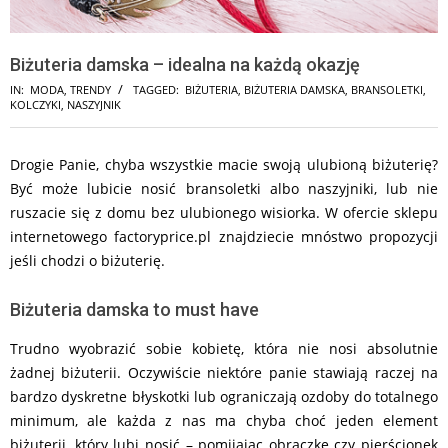
Biżuteria damska – idealna na każdą okazję
IN:
MODA
,
TRENDY
TAGGED:
BIŻUTERIA
,
BIŻUTERIA DAMSKA
,
BRANSOLETKI
,
KOLCZYKI
,
NASZYJNIK
Drogie Panie, chyba wszystkie macie swoją ulubioną biżuterię?
Być może lubicie nosić bransoletki albo naszyjniki, lub nie
ruszacie się z domu bez ulubionego wisiorka. W ofercie sklepu
internetowego factoryprice.pl znajdziecie mnóstwo propozycji
jeśli chodzi o biżuterię.
Biżuteria damska to must have
Trudno wyobrazić sobie kobietę, która nie nosi absolutnie
żadnej biżuterii. Oczywiście niektóre panie stawiają raczej na
bardzo dyskretne błyskotki lub ograniczają ozdoby do totalnego
minimum, ale każda z nas ma chyba choć jeden element
biżuterii, który lubi nosić – pomijając obrączkę czy pierścionek