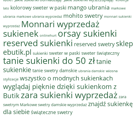
mango ubrania
kolorowy sweter w paski
lato
markowe
mohito swetry
ubrania
markowe ubrania wyprzedaż
monnari sukienki
Monnari wyprzedaż
wyprzedaż
sukienek
orsay sukienki
onlinehurt
reserved sukienki
sklep
reserved swetry
ebutik.pl
sweter w paski
sweter świąteczny
sukienki
tanie sukienki do 50 zł
tanie
sukienkie
tanie swetry damskie
wiosna
ubrania damskie
wszystko o modnych sukienkach
stylizacje
wyglądaj pięknie dzięki sukienkom z
zara sukienki wyprzedaż
Butik
zara
znajdź sukienkę
swetrym Markowe swetry damskie wyprzedaż
dla siebie
świąteczne swetry