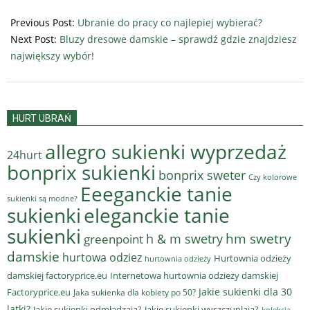
2025-
10-
Previous Post:
Ubranie do pracy co najlepiej wybierać?
16
Next Post:
Bluzy dresowe damskie – sprawdź gdzie znajdziesz
największy wybór!
HURT UBRAŃ
allegro sukienki wyprzedaż
24hurt
bonprix sukienki
bonprix sweter
Czy kolorowe
Eeeganckie tanie
sukienki są modne?
sukienki
eleganckie tanie
sukienki
hm swetry
h & m swetry
greenpoint
damskie
hurtowa odziez
Hurtownia odzieży
hurtownia odzieży
damskiej factoryprice.eu
Internetowa hurtownia odzieży damskiej
Jakie sukienki dla 30
Factoryprice.eu
Jaka sukienka dla kobiety po 50?
latki?
Jakie sukienki odmładzają?
Jakie sukienki wyszczuplają?
kolekcja