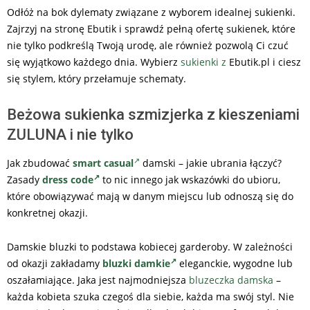
Odłóż na bok dylematy związane z wyborem idealnej sukienki.
Zajrzyj na stronę Ebutik i sprawdź pełną ofertę sukienek, które
nie tylko podkreślą Twoją urodę, ale również pozwolą Ci czuć
się wyjątkowo każdego dnia. Wybierz
sukienki z
Ebutik.pl i ciesz
się stylem, który przełamuje schematy.
Beżowa sukienka szmizjerka z kieszeniami
ZULUNA i nie tylko
Jak zbudować
smart casual
damski – jakie ubrania łączyć?
Zasady
dress code
to nic innego jak wskazówki do ubioru,
które obowiązywać mają w danym miejscu lub odnoszą się do
konkretnej okazji.
Damskie bluzki to podstawa kobiecej garderoby. W zależności
od okazji zakładamy
bluzki damkie
eleganckie, wygodne lub
oszałamiające. Jaka jest najmodniejsza
bluzeczka damska
–
każda kobieta szuka czegoś dla siebie, każda ma swój styl. Nie